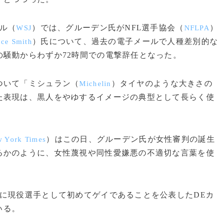
ル（
）では、グルーデン氏がNFL選手協会（
）
WSJ
NFLPA
）氏について、過去の電子メールで人種差別的な
ce Smith
騒動からわずか72時間での電撃辞任となった。
ついて「ミシュラン（
）タイヤのような大きさの
Michelin
た表現は、黒人をやゆするイメージの典型として長らく使
）はこの日、グルーデン氏が女性審判の誕生
 York Times
るかのように、女性蔑視や同性愛嫌悪の不適切な言葉を使
に現役選手として初めてゲイであることを公表したDEカ
いる。