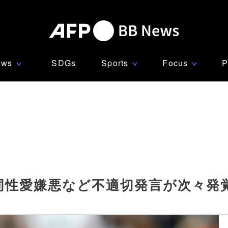
ews
SDGs
Sports
Focus
P
∨
∨
∨
同性愛嫌悪など不適切発言が次々発