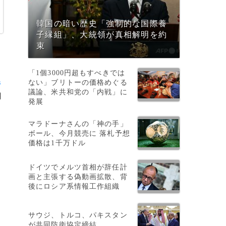
韓国の暗い歴史「強制的な国際養
子縁組」、大統領が真相解明を約
束
「1個3000円超もすべきでは
s
ない」ブリトーの価格めぐる
議論、米共和党の「内戦」に
用
発展
マラドーナさんの「神の手」
ボール、今月競売に 落札予想
価格は1千万ドル
ドイツでメルツ首相が辞任計
画と主張する偽動画拡散、背
後にロシア系情報工作組織
サウジ、トルコ、パキスタン
が共同防衛協定締結