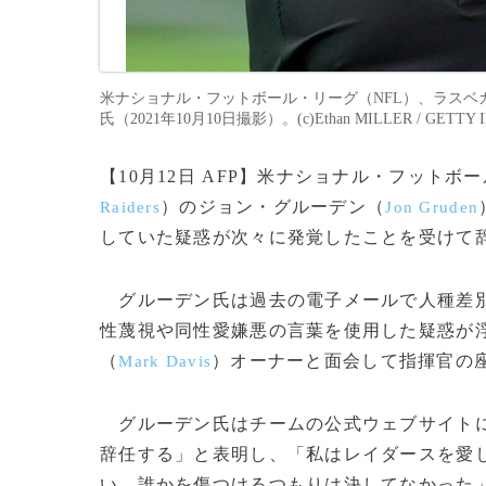
米ナショナル・フットボール・リーグ（NFL）、ラスベ
氏（2021年10月10日撮影）。(c)Ethan MILLER / GETTY I
【10月12日 AFP】米ナショナル・フット
）のジョン・グルーデン（
Raiders
Jon Gruden
していた疑惑が次々に発覚したことを受けて
グルーデン氏は過去の電子メールで人種差別
性蔑視や同性愛嫌悪の言葉を使用した疑惑が
（
）オーナーと面会して指揮官の
Mark Davis
グルーデン氏はチームの公式ウェブサイトに
辞任する」と表明し、「私はレイダースを愛
い。誰かを傷つけるつもりは決してなかった