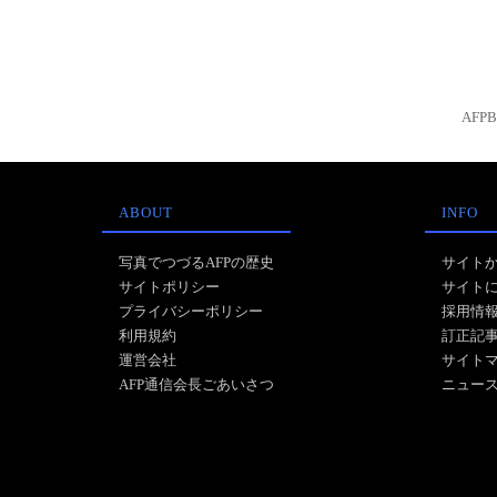
AFP
ABOUT
INFO
写真でつづるAFPの歴史
サイト
サイトポリシー
サイト
プライバシーポリシー
採用情
利用規約
訂正記
運営会社
サイト
AFP通信会長ごあいさつ
ニュー