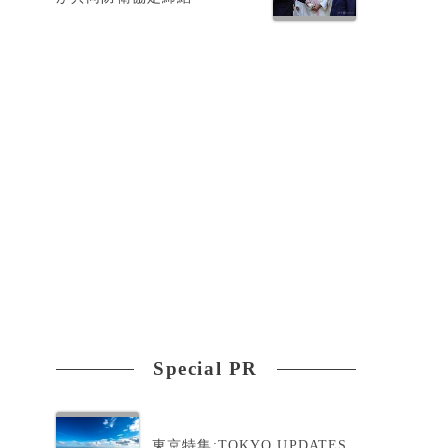
Special PR
東京特集:TOKYO UPDATES