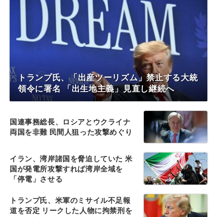
トランプ氏、「出産ツーリズム」禁止する大統
領令に署名 「出生地主義」見直し継続へ
国連事務総長、ロシアとウクライナ
両国を非難 民間人狙った攻撃めぐり
イラン、湾岸諸国を脅迫していた 米
国が発電所攻撃すれば湾岸全域を
「停電」させる
トランプ氏、米軍のミサイル不足報
道を否定 リークした人物に拘禁刑を