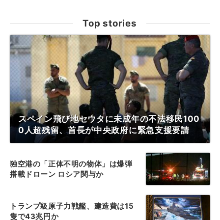
Top stories
スペイン飛び地セウタに未成年の不法移民100
0人超残留、首長が中央政府に緊急支援要請
独空港の「正体不明の物体」は爆弾
搭載ドローン ロシア関与か
トランプ級原子力戦艦、建造費は15
隻で43兆円か