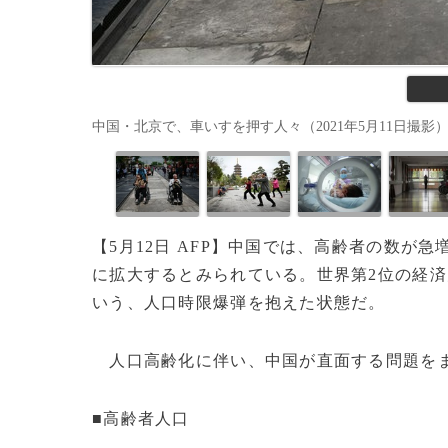
中国・北京で、車いすを押す人々（2021年5月11日撮影）。(c)W
【5月12日 AFP】中国では、高齢者の数が急
に拡大するとみられている。世界第2位の経
いう、人口時限爆弾を抱えた状態だ。
人口高齢化に伴い、中国が直面する問題を
■高齢者人口