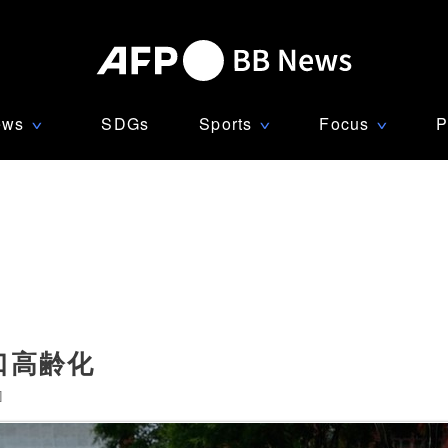
ews
SDGs
Sports
Focus
P
∨
∨
∨
口高齢化
]