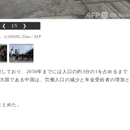
❮
1/5
❯
ANG Zhao / AFP
増しており、2050年までには人口の約3分の1を占めるまで
済大国である中国は、労働人口の減少と年金受給者の増加
まとめた。