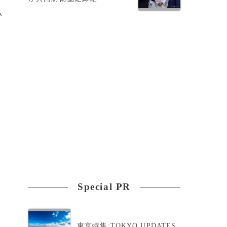
い
口
Special PR
東京特集:TOKYO UPDATES