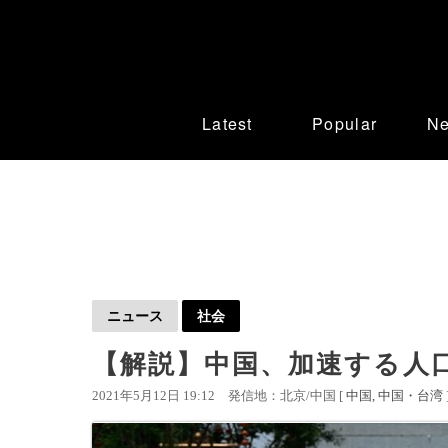
Latest
Popular
N
ニュース
社会
【解説】中国、加速する人
2021年5月12日 19:12
発信地：北京/中国 [
中国
中国・台湾