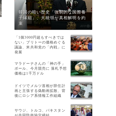
韓国の暗い歴史「強制的な国際養
子縁組」、大統領が真相解明を約
束
「1個3000円超もすべきでは
ない」ブリトーの価格めぐる
議論、米共和党の「内戦」に
発展
マラドーナさんの「神の手」
ボール、今月競売に 落札予想
と
価格は1千万ドル
ドイツでメルツ首相が辞任計
画と主張する偽動画拡散、背
後にロシア系情報工作組織
サウジ、トルコ、パキスタン
が共同防衛協定締結