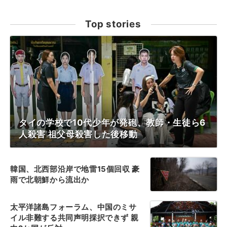
Top stories
タイの学校で10代少年が発砲、教師・生徒ら6
人殺害 祖父母殺害した後移動
韓国、北西部沿岸で地雷15個回収 豪
雨で北朝鮮から流出か
太平洋諸島フォーラム、中国のミサ
イル非難する共同声明採択できず 親