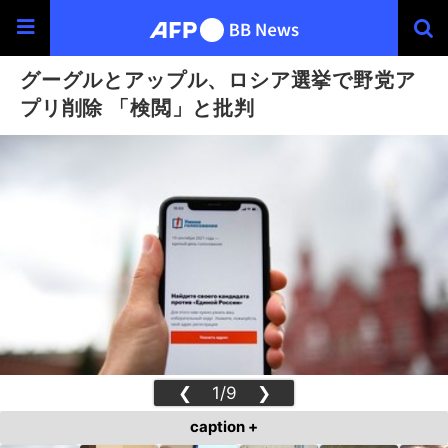
グーグルとアップル、ロシア選挙で野党ア
プリ削除 「検閲」と批判
❮
1/9
❯
caption +