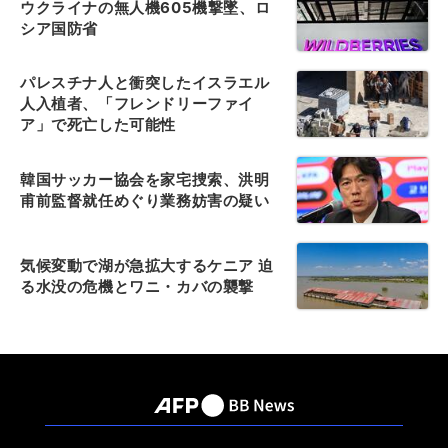
ウクライナの無人機605機撃墜、ロ
シア国防省
パレスチナ人と衝突したイスラエル
人入植者、「フレンドリーファイ
ア」で死亡した可能性
韓国サッカー協会を家宅捜索、洪明
甫前監督就任めぐり業務妨害の疑い
気候変動で湖が急拡大するケニア 迫
る水没の危機とワニ・カバの襲撃