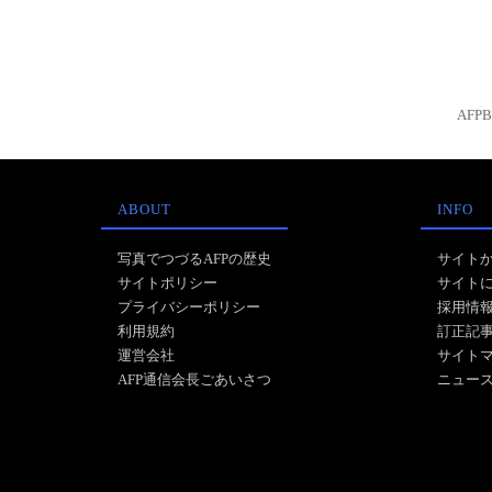
AFP
ABOUT
INFO
写真でつづるAFPの歴史
サイト
サイトポリシー
サイト
プライバシーポリシー
採用情
利用規約
訂正記
運営会社
サイト
AFP通信会長ごあいさつ
ニュー