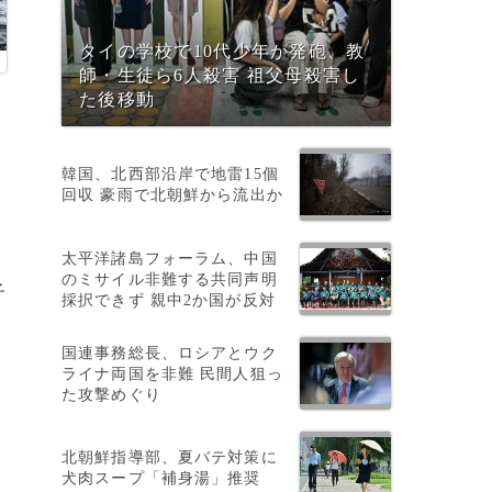
タイの学校で10代少年が発砲、教
師・生徒ら6人殺害 祖父母殺害し
た後移動
韓国、北西部沿岸で地雷15個
回収 豪雨で北朝鮮から流出か
太平洋諸島フォーラム、中国
のミサイル非難する共同声明
子
採択できず 親中2か国が反対
国連事務総長、ロシアとウク
ライナ両国を非難 民間人狙っ
た攻撃めぐり
北朝鮮指導部、夏バテ対策に
犬肉スープ「補身湯」推奨