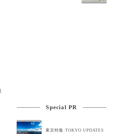
級
Special PR
東京特集:TOKYO UPDATES