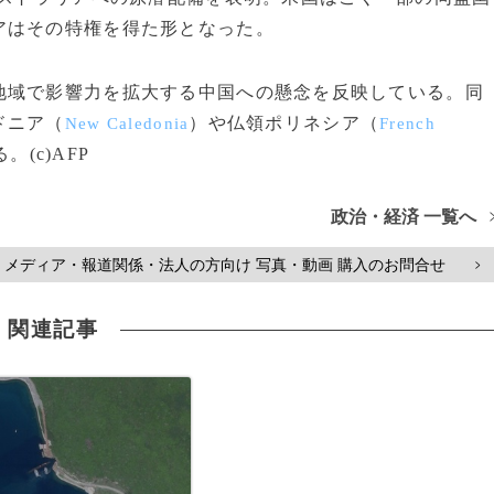
アはその特権を得た形となった。
域で影響力を拡大する中国への懸念を反映している。同
ドニア（
）や仏領ポリネシア（
New Caledonia
French
(c)AFP
政治・経済 一覧へ
メディア・報道関係・法人の方向け 写真・動画 購入のお問合せ
>
関連記事