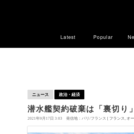
Latest
Popular
N
ニュース
政治・経済
潜水艦契約破棄は「裏切り」
2021年9月17日 3:03
発信地：パリ/フランス [
フランス
オ