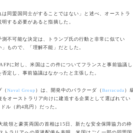
れは同盟国同士がすることではない」と述べ、オーストラ
説明する必要があると指摘した。
測不可能な決定は、トランプ氏の行動と非常に似てい
い」もので、「理解不能」だとした。
AFPに対し、米国はこの件についてフランスと事前協議し
を否定し、事前協議はなかったと主張した。
プ（
）は、開発中のバラクーダ（
）
Naval Group
Barracuda
隻をオーストラリア向けに建造する企業として選ばれてい
億豪ドル（約4兆円）だった。
大統領と豪英両国の首相は15日、新たな安全保障協力の枠
ストラリアへの原潜配備を表明。米国はごく一部の同盟国