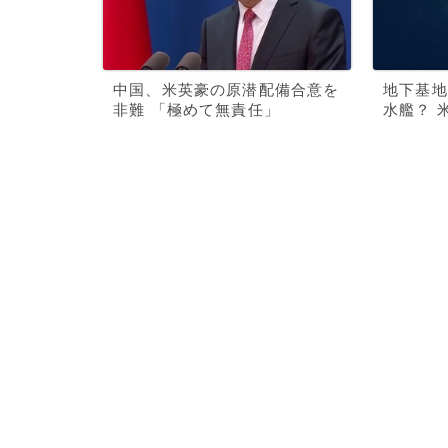
中国、米英豪の原潜配備合意を
地下基地
非難 「極めて無責任」
水艦？ 