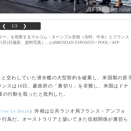
❮
1/3
❯
ラー」を視察するマルコム・ターンブル首相（当時、中央）とフランス
、資料写真）。(c)BRENDAN ESPOSITO / POOL / AFP
ランスと交わしていた潜水艦の大型契約を破棄し、米国製の原
ンスは16日、豪政府の「裏切り」を非難し、米国はドナ
様の行動を取ったと批判した。
）外相は公共ラジオ局フランス・アンフォ
Yves Le Drian
り行為だ。オーストラリアと築いてきた信頼関係が裏切ら