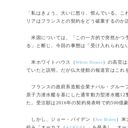
「私はきょう、大いに怒り、恨んでいる。こ
リアはフランスとの契約をどう破棄するのか
米国については、「この一方的で突然かつ予
る」と断じ、今回の事態は「受け入れられな
米ホワイトハウス（
）の高官は
White House
ていたと説明。だが仏大使館の報道官はこれ
フランスの政府系造船企業ナバル・グルー
原子力潜水艦を基にした通常動力型潜水艦12
た。受注額は2016年の契約発表時で約500
しかし、ジョー・バイデン（
）米
Joe Biden
組み「オーカス（
）」を発表し、オー
AUKUS