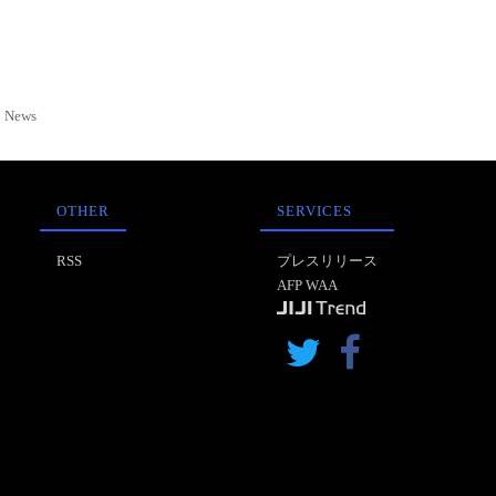
News
OTHER
SERVICES
RSS
プレスリリース
AFP WAA