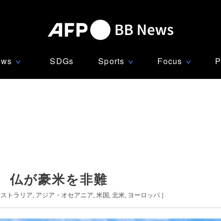
ews
SDGs
Sports
Focus
P
∨
∨
∨
 仏が豪米を非難
ーストラリア
アジア・オセアニア
米国
北米
ヨーロッパ
]