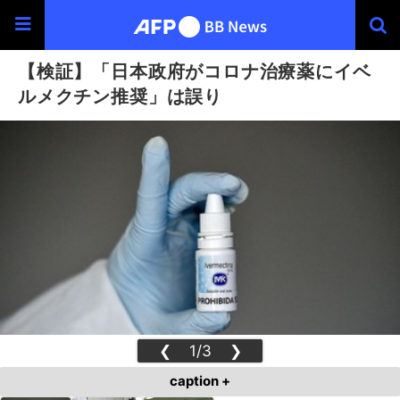
【検証】「日本政府がコロナ治療薬にイベ
ルメクチン推奨」は誤り
❮
1/3
❯
caption +