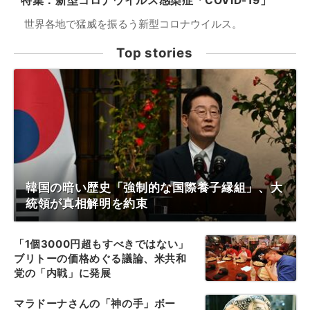
特集：新型コロナウイルス感染症「COVID-19」
世界各地で猛威を振るう新型コロナウイルス。
Top stories
韓国の暗い歴史「強制的な国際養子縁組」、大
統領が真相解明を約束
「1個3000円超もすべきではない」
ブリトーの価格めぐる議論、米共和
党の「内戦」に発展
マラドーナさんの「神の手」ボー