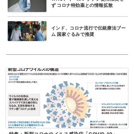
ず コロナ特効薬との情報拡散
インド、コロナ流行で伝統療法ブー
ム 国家ぐるみで推奨