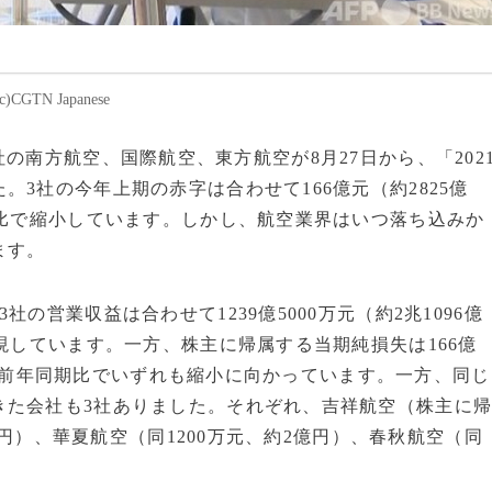
 Japanese
大手3社の南方航空、国際航空、東方航空が8月27日から、「202
3社の今年上期の赤字は合わせて166億元（約2825億
年比で縮小しています。しかし、航空業界はいつ落ち込みか
います。
営業収益は合わせて1239億5000万元（約2兆1096億
現しています。一方、株主に帰属する当期純損失は166億
字幅は前年同期比でいずれも縮小に向かっています。一方、同じ
きた会社も3社ありました。それぞれ、吉祥航空（株主に
0万円）、華夏航空（同1200万元、約2億円）、春秋航空（同
す。