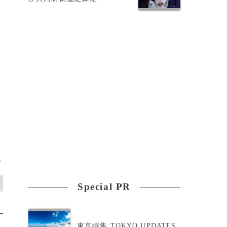
経
際
同
>
Special PR
東京特集:TOKYO UPDATES