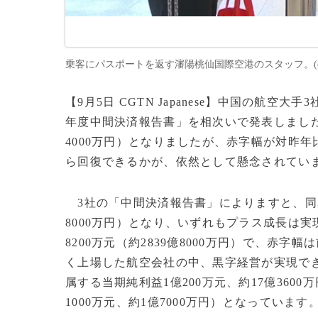
乗客にパスポートを返す瀋陽桃仙国際空港のスタッフ。(c)CGTN
【9月5日 CGTN Japanese】中国の航空
年度中間決済報告書」を相次いで発表しました。
4000万円）となりましたが、赤字幅が対昨
ら回復できるかが、依然として懸念されて
3社の「中間決済報告書」によりますと、同3社の
8000万円）となり、いずれもプラス成長は実
8200万元（約2839億8000万円）で、赤
く上場した航空会社の中、黒字経営が実現で
属する当期純利益1億200万元、約17億360
1000万元、約1億7000万円）となっていま