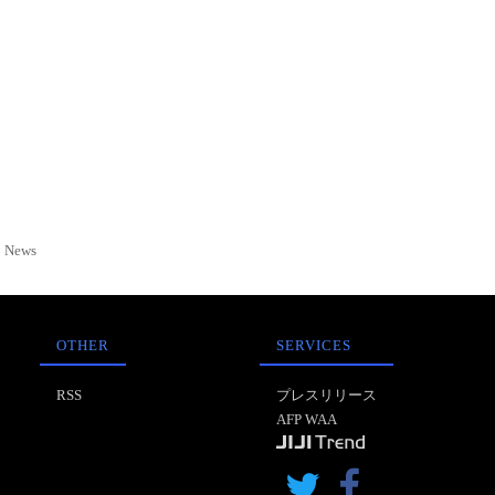
News
OTHER
SERVICES
RSS
プレスリリース
AFP WAA