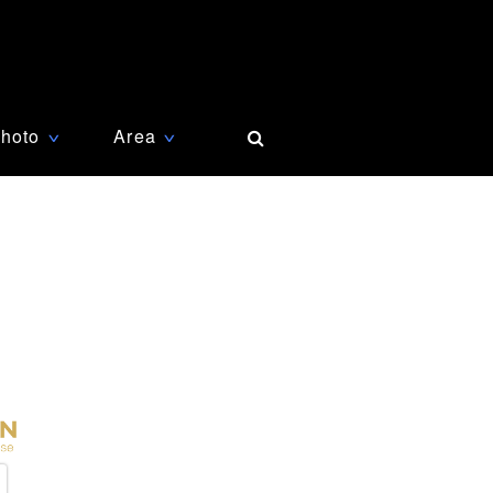
hoto
Area
∨
∨