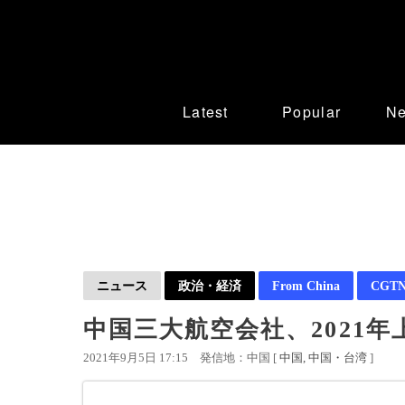
Latest
Popular
N
ニュース
政治・経済
From China
CGTN 
中国三大航空会社、2021年
2021年9月5日 17:15
発信地：中国 [
中国
中国・台湾
]