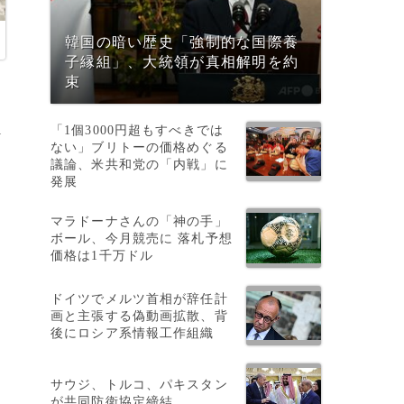
韓国の暗い歴史「強制的な国際養
子縁組」、大統領が真相解明を約
束
1
「1個3000円超もすべきでは
ない」ブリトーの価格めぐる
議論、米共和党の「内戦」に
発展
マラドーナさんの「神の手」
ボール、今月競売に 落札予想
価格は1千万ドル
ドイツでメルツ首相が辞任計
画と主張する偽動画拡散、背
後にロシア系情報工作組織
帰
サウジ、トルコ、パキスタン
が共同防衛協定締結