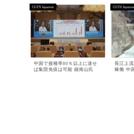
中国で接種率80％以上に達せ
長江上流
ば集団免疫は可能 鐘南山氏
稼働 中