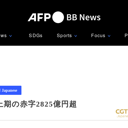
ews
SDGs
Sports
Focus
P
∨
∨
∨
Japanese
上期の赤字2825億円超