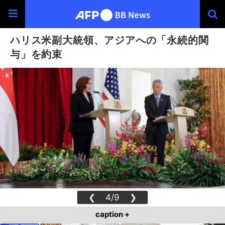
ハリス米副大統領、アジアへの「永続的関
与」を約束
❮
4/9
❯
caption +