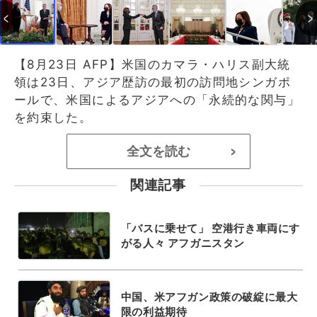
【8月23日 AFP】米国のカマラ・ハリス副大統
領は23日、アジア歴訪の最初の訪問地シンガポ
ールで、米国によるアジアへの「永続的な関与」
を約束した。
全文を読む
>
関連記事
「バスに乗せて」 空港行き車両にす
がる人々 アフガニスタン
中国、米アフガン政策の破綻に最大
限の利益期待