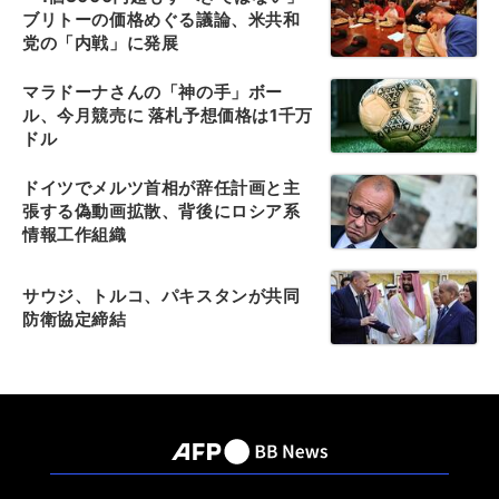
ブリトーの価格めぐる議論、米共和
党の「内戦」に発展
マラドーナさんの「神の手」ボー
ル、今月競売に 落札予想価格は1千万
ドル
ドイツでメルツ首相が辞任計画と主
張する偽動画拡散、背後にロシア系
情報工作組織
サウジ、トルコ、パキスタンが共同
防衛協定締結