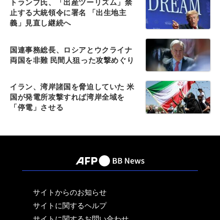
トランプ氏、「出産ツーリズム」禁
止する大統領令に署名 「出生地主
義」見直し継続へ
国連事務総長、ロシアとウクライナ
両国を非難 民間人狙った攻撃めぐり
イラン、湾岸諸国を脅迫していた 米
国が発電所攻撃すれば湾岸全域を
「停電」させる
サイトからのお知らせ
サイトに関するヘルプ
サイトに関するお問い合わせ