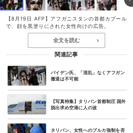
【8月19日 AFP】アフガニスタンの首都カブール
で、顔を黒塗りにされた女性向けの広告。
全文を読む
>
関連記事
バイデン氏、「混乱」なくアフガン
撤退は不可能
【写真特集】タリバン首都制圧 国外
脱出求め空港に人の波
タリバン、女性へのブルカ強制を否