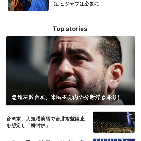
定 ヒジャブは必要に
Top stories
急進左派台頭、米民主党内の分断浮き彫りに
台湾軍、大規模演習で台北攻撃阻止
を想定し「橋封鎖」