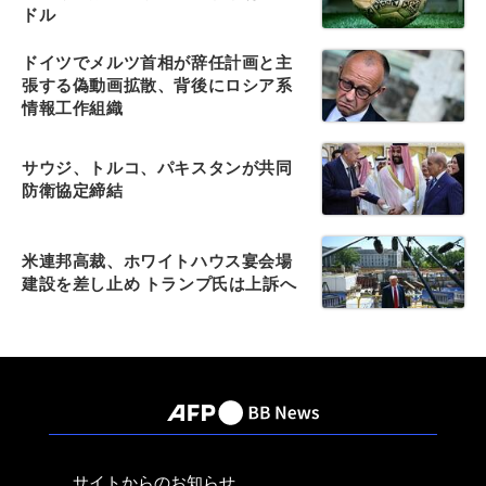
ドル
ドイツでメルツ首相が辞任計画と主
張する偽動画拡散、背後にロシア系
情報工作組織
サウジ、トルコ、パキスタンが共同
防衛協定締結
米連邦高裁、ホワイトハウス宴会場
建設を差し止め トランプ氏は上訴へ
サイトからのお知らせ