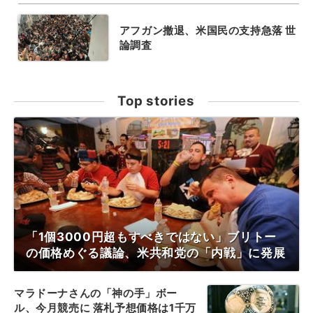
アフガン撤退、米国民の支持急落 世
論調査
Top stories
「1個3000円超もすべきではない」ブリトー
の価格めぐる議論、米共和党の「内戦」に発展
マラドーナさんの「神の手」ボー
ル、今月競売に 落札予想価格は1千万