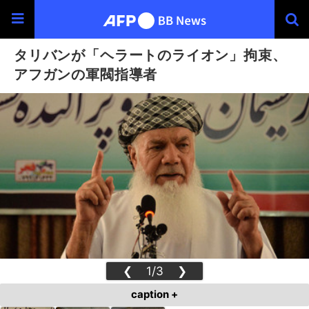
タリバンが「ヘラートのライオン」拘束、
アフガンの軍閥指導者
❮
1/3
❯
caption +