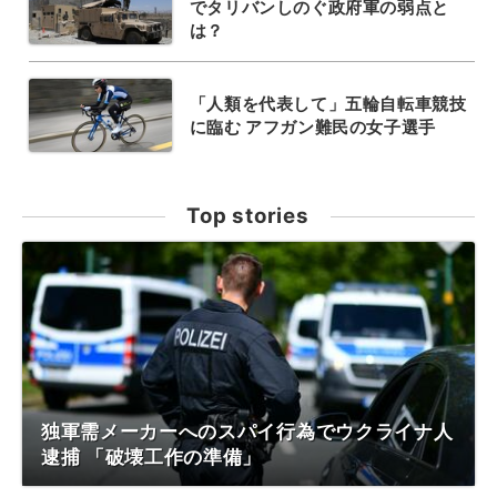
でタリバンしのぐ政府軍の弱点と
は？
「人類を代表して」五輪自転車競技
に臨む アフガン難民の女子選手
Top stories
独軍需メーカーへのスパイ行為でウクライナ人
逮捕 「破壊工作の準備」