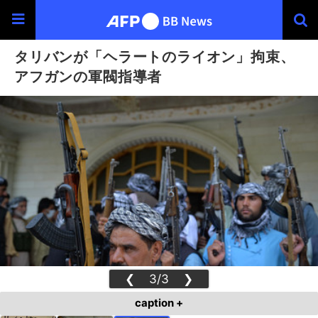
タリバンが「ヘラートのライオン」拘束、
アフガンの軍閥指導者
❮
3/3
❯
caption +