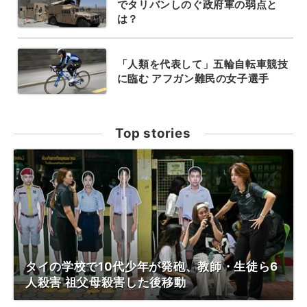
でタリバンしのぐ政府軍の弱点と
は？
「人類を代表して」五輪自転車競技
に臨む アフガン難民の女子選手
Top stories
タイの学校で10代少年が発砲、教師・生徒ら6
人殺害 祖父母殺害した後移動