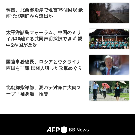
韓国、北西部沿岸で地雷15個回収 豪
雨で北朝鮮から流出か
太平洋諸島フォーラム、中国のミサ
イル非難する共同声明採択できず 親
中2か国が反対
国連事務総長、ロシアとウクライナ
両国を非難 民間人狙った攻撃めぐり
北朝鮮指導部、夏バテ対策に犬肉ス
ープ「補身湯」推奨