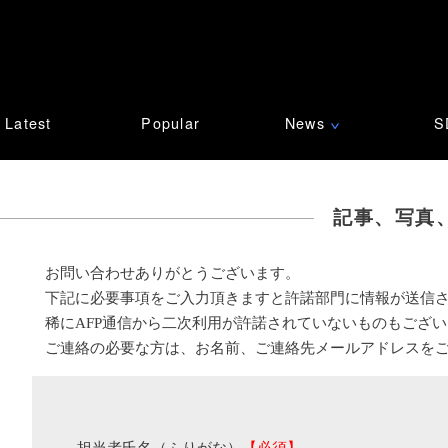
Latest
Popular
News
S
∨
記事、写真
お問い合わせありがとうございます。
下記に必要事項をご入力頂きますと許諾部門に情報が送信
稀にAFP通信から二次利用が許諾されていないものもござ
ご連絡の必要な方は、お名前、ご連絡先メールアドレスを