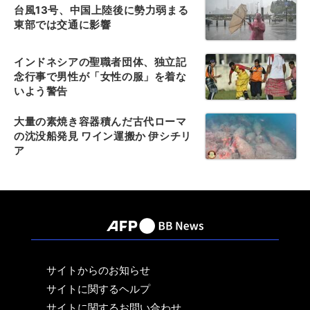
台風13号、中国上陸後に勢力弱まる
東部では交通に影響
インドネシアの聖職者団体、独立記
念行事で男性が「女性の服」を着な
いよう警告
大量の素焼き容器積んだ古代ローマ
の沈没船発見 ワイン運搬か 伊シチリ
ア
サイトからのお知らせ
サイトに関するヘルプ
サイトに関するお問い合わせ