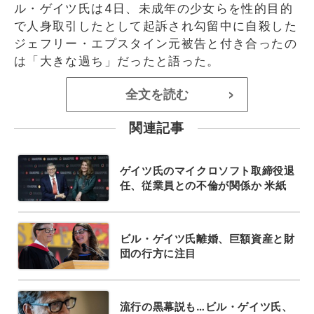
ル・ゲイツ氏は4日、未成年の少女らを性的目的
で人身取引したとして起訴され勾留中に自殺した
ジェフリー・エプスタイン元被告と付き合ったの
は「大きな過ち」だったと語った。
全文を読む
>
関連記事
ゲイツ氏のマイクロソフト取締役退
任、従業員との不倫が関係か 米紙
ビル・ゲイツ氏離婚、巨額資産と財
団の行方に注目
流行の黒幕説も…ビル・ゲイツ氏、