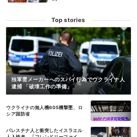
Top stories
独軍需メーカーへのスパイ行為でウクライナ人
逮捕 「破壊工作の準備」
ウクライナの無人機605機撃墜、ロ
シア国防省
パレスチナ人と衝突したイスラエル
人入植者、「フレンドリーファイ