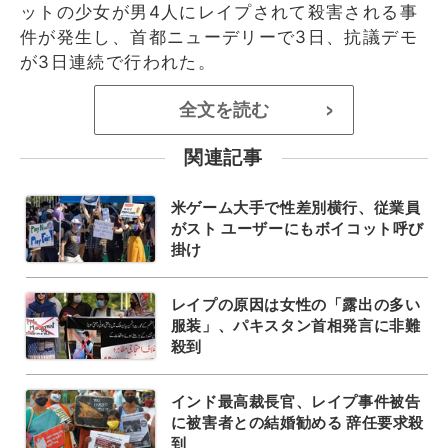
ットの少女が男4人にレイプされて殺害される事
件が発生し、首都ニューデリーで3日、抗議デモ
が3日連続で行われた。
全文を読む
>
関連記事
米ゲーム大手で性差別横行、従業員
がスト ユーザーにもボイコット呼び
掛け
レイプの原因は女性の「露出の多い
服装」、パキスタン首相発言に非難
殺到
インド最高裁長官、レイプ事件被告
に被害者との結婚勧める 辞任要求殺
到