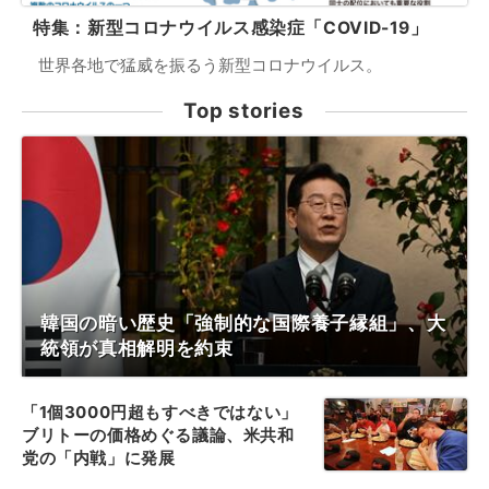
特集：新型コロナウイルス感染症「COVID-19」
世界各地で猛威を振るう新型コロナウイルス。
Top stories
韓国の暗い歴史「強制的な国際養子縁組」、大
統領が真相解明を約束
「1個3000円超もすべきではない」
ブリトーの価格めぐる議論、米共和
党の「内戦」に発展