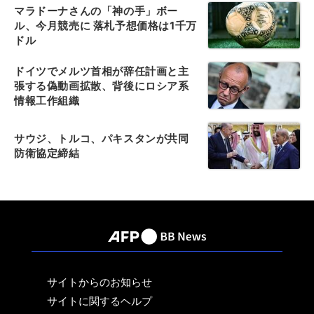
マラドーナさんの「神の手」ボー
ル、今月競売に 落札予想価格は1千万
ドル
ドイツでメルツ首相が辞任計画と主
張する偽動画拡散、背後にロシア系
情報工作組織
サウジ、トルコ、パキスタンが共同
防衛協定締結
サイトからのお知らせ
サイトに関するヘルプ