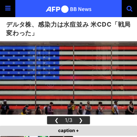
デルタ株、感染力は水痘並み 米CDC「戦局
変わった」
❮
1/3
❯
caption +