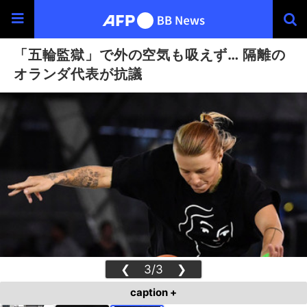
「五輪監獄」で外の空気も吸えず… 隔離の
オランダ代表が抗議
❮
3/3
❯
caption +