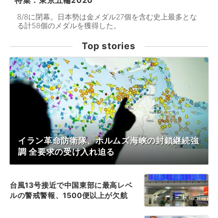
特集：東京五輪2020
8/8に閉幕。日本勢は金メダル27個を含む史上最多とな
る計58個のメダルを獲得した。
Top stories
イラン革命防衛隊、ホルムズ海峡の封鎖継続強
調 全要求の受け入れ迫る
台風13号接近で中国東部に最高レベ
ルの警戒警報、1500便以上が欠航