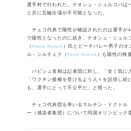
選手村で行われた。ナオシュ・シュルコバは
と共に五輪出場が不可能となった。
チェコ代表で陽性が確認されたのは選手が4
で陽性となったのに続き、ナオシュ・シュル
（
）氏とビーチバレー男子のオ
Simon Nausch
ル・シルチェク（
）も陽性の検
Pavel Sirucek
バビシュ首相は記者団に対し、「全く気に入
「ワクチン接種を受けるよう人々を説得し続
も、選手にとって不公平だ」と憤った。
チェコ代表団を率いるマルチン・ドクトル
ー（感染者集団）について同国オリンピック委員