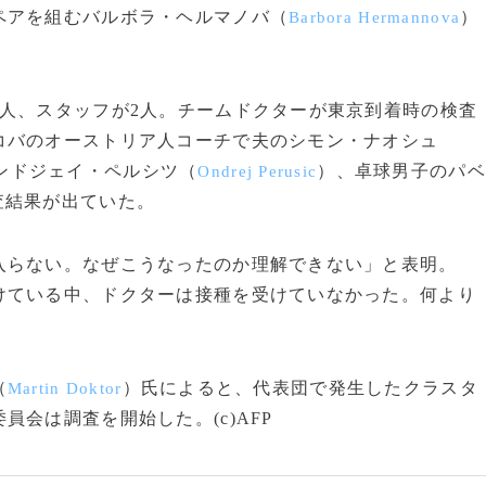
ペアを組むバルボラ・ヘルマノバ（
）
Barbora Hermannova
人、スタッフが2人。チームドクターが東京到着時の検査
コバのオーストリア人コーチで夫のシモン・ナオシュ
ンドジェイ・ペルシツ（
）、卓球男子のパベ
Ondrej Perusic
査結果が出ていた。
らない。なぜこうなったのか理解できない」と表明。
けている中、ドクターは接種を受けていなかった。何より
（
）氏によると、代表団で発生したクラスタ
Martin Doktor
会は調査を開始した。(c)AFP