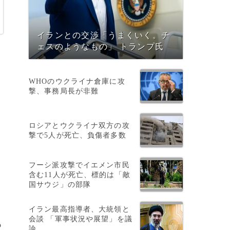
イランとの交渉「うまくいく。チ
ェスのようなもの」 トランプ氏
WHOのウクライナ倉庫に攻
撃、事務局長が非難
ロシアとウクライナ双方の攻
撃で5人が死亡、負傷者多数
ー
フーシ派攻撃でイエメン市民
含む11人が死亡、標的は「敵
国サウジ」の部隊
イラン最高指導者、大統領と
会談 「軍事状況や展望」を議
も
論