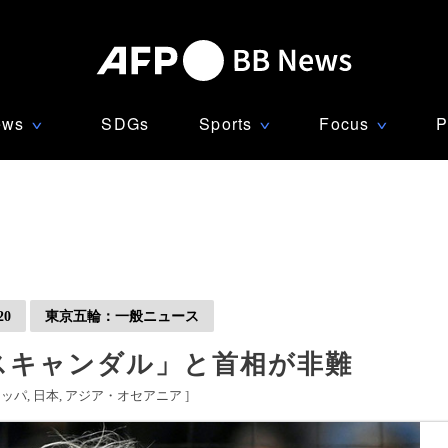
ews
SDGs
Sports
Focus
P
∨
∨
∨
0
東京五輪：一般ニュース
スキャンダル」と首相が非難
ロッパ
日本
アジア・オセアニア
]