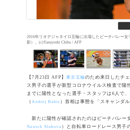
2016年リオデジャネイロ五輪に出場したビーチバレー女
影）。(c)Yasuyoshi Chiba / AFP
【7月23日 AFP】
のため来日したチ
東京五輪
ス男子の選手が新型コロナウイルス検査で陽性
までに陽性となった選手・スタッフは6人で
（
）首相は事態を「スキャンダ
Andrej Babis
新たに陽性が確認されたのはビーチバレー女
）と自転車ロードレース男子
Nausch Slukova