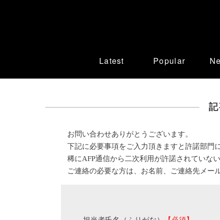
Latest
Popular
N
記
お問い合わせありがとうございます。
下記に必要事項をご入力頂きますと許諾部門
稀にAFP通信から二次利用が許諾されていな
ご連絡の必要な方は、お名前、ご連絡先メー