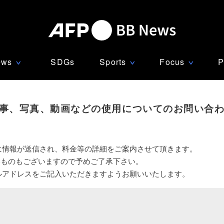
ews
SDGs
Sports
Focus
P
∨
∨
∨
事、写真、動画などの使用についてのお問い合
に情報が送信され、料金等の詳細をご案内させて頂きます。
いものもございますので予めご了承下さい。
ルアドレスをご記入いただきますようお願いいたします。