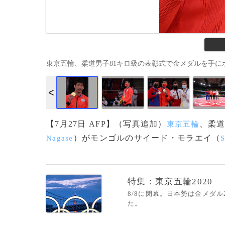
東京五輪、柔道男子81キロ級の表彰式で金メダルを手にポーズを取
【7月27日 AFP】（写真追加）
、柔道
東京五輪
）がモンゴルのサイード・モラエイ（
Nagase
S
特集：東京五輪2020
8/8に閉幕。日本勢は金メダ
た。