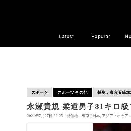
Latest
Popular
N
スポーツ
スポーツ その他
特集：東京五輪202
永瀬貴規 柔道男子81キロ
2021年7月27日 20:25
発信地：東京 [
日本
アジア・オセア