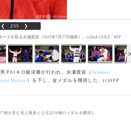
❮
2/15
❯
る永瀬貴規（2021年7月27日撮影）。(c)Jack GUEZ / AFP
男子81キロ級決勝が行われ、永瀬貴規（
Takanori
）を下し、金メダルを獲得した。(c)AFP
aeid Mollaei
ル27個を含む史上最多となる計58個のメダルを獲得し