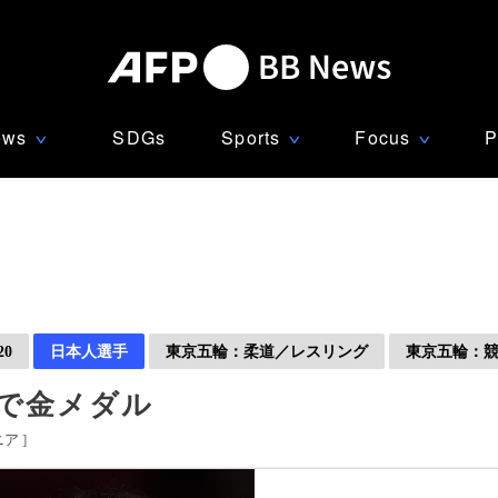
ews
SDGs
Sports
Focus
P
∨
∨
∨
0
日本人選手
東京五輪：柔道／レスリング
東京五輪：
級で金メダル
ニア
]