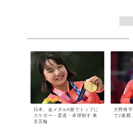
日本、金メダル8個でトップに
大野将平
スケボー・柔道・卓球制す 東
で2連覇
京五輪