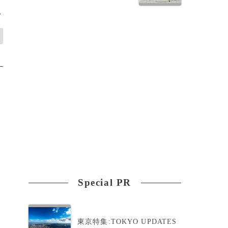
>
Special PR
東京特集:TOKYO UPDATES