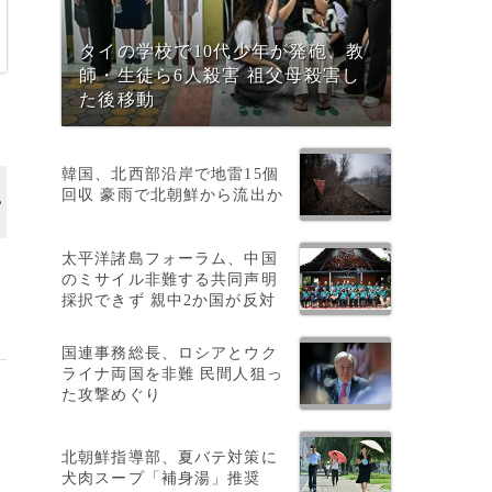
タイの学校で10代少年が発砲、教
師・生徒ら6人殺害 祖父母殺害し
た後移動
韓国、北西部沿岸で地雷15個
回収 豪雨で北朝鮮から流出か
太平洋諸島フォーラム、中国
のミサイル非難する共同声明
採択できず 親中2か国が反対
国連事務総長、ロシアとウク
ライナ両国を非難 民間人狙っ
た攻撃めぐり
北朝鮮指導部、夏バテ対策に
犬肉スープ「補身湯」推奨