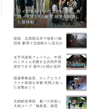
タイの学校で10代少年が発砲、教
師・生徒ら6人殺害 祖父母殺害し
た後移動
韓国、北西部沿岸で地雷15個
回収 豪雨で北朝鮮から流出か
太平洋諸島フォーラム、中国
のミサイル非難する共同声明
採択できず 親中2か国が反対
国連事務総長、ロシアとウク
ライナ両国を非難 民間人狙っ
た攻撃めぐり
北朝鮮指導部、夏バテ対策に
>
犬肉スープ「補身湯」推奨