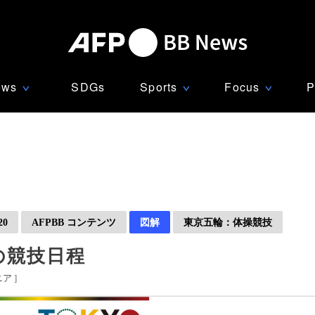
ews
SDGs
Sports
Focus
P
∨
∨
∨
0
AFPBB コンテンツ
図解
東京五輪：体操競技
の競技日程
ニア
]