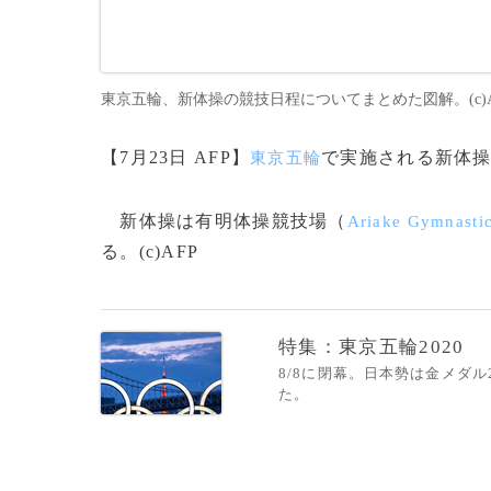
東京五輪、新体操の競技日程についてまとめた図解。(c)A
【7月23日 AFP】
で実施される新体
東京五輪
新体操は有明体操競技場（
Ariak
e Gymna
sti
る。(c)AFP
特集：東京五輪2020
8/8に閉幕。日本勢は金メダ
た。