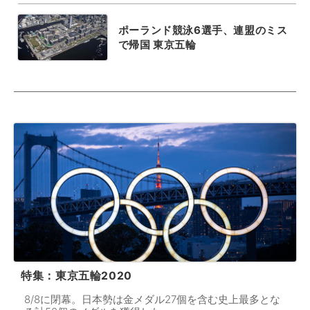
ポーランド競泳6選手、連盟のミス
で帰国 東京五輪
特集：東京五輪2020
8/8に閉幕。日本勢は金メダル27個を含む史上最多とな