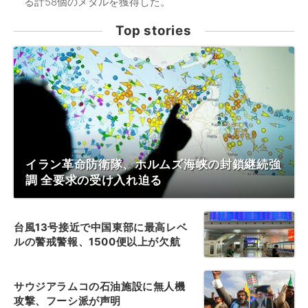
る計58個のメダルを獲得した。
Top stories
イラン革命防衛隊、ホルムズ海峡の封鎖継続強
調 全要求の受け入れ迫る
台風13号接近で中国東部に最高レベ
ルの警戒警報、1500便以上が欠航
サウジアラムコの石油施設に無人機
攻撃、フーシ派が声明