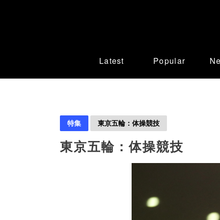
Latest
Popular
N
特集
東京五輪：体操競技
東京五輪：体操競技