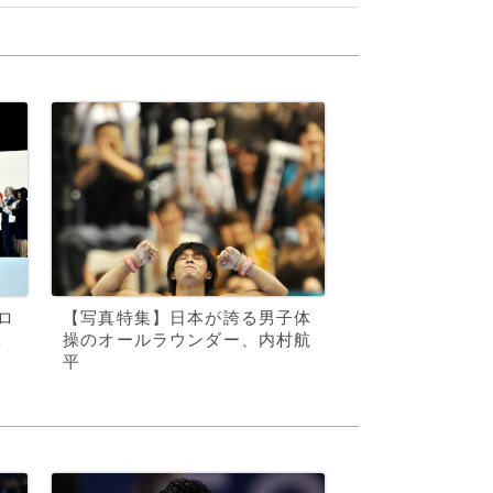
ロ
【写真特集】日本が誇る男子体
体
操のオールラウンダー、内村航
平