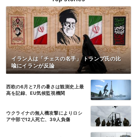
イラン人は「チェスの名手」 トランプ氏の比
喩にイランが反論
西欧の6月と7月の暑さは観測史上最
高を記録、EU気候監視機関
ウクライナの無人機攻撃によりロシ
ア中部で12人死亡、39人負傷