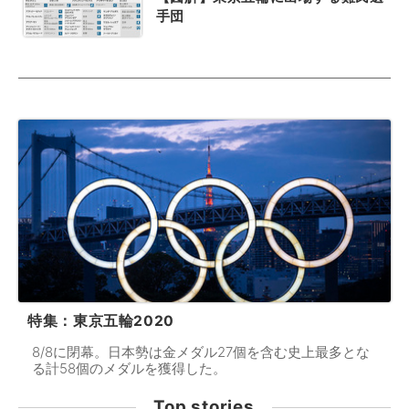
手団
特集：東京五輪2020
8/8に閉幕。日本勢は金メダル27個を含む史上最多とな
る計58個のメダルを獲得した。
Top stories