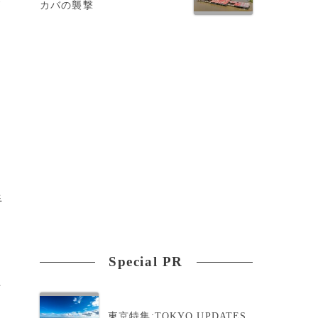
カバの襲撃
隔
手
Special PR
上
東京特集:TOKYO UPDATES