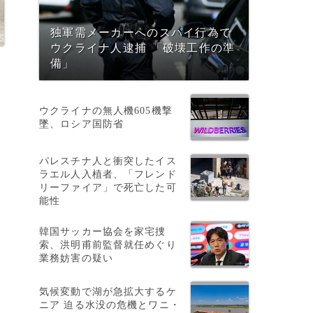
独軍需メーカーへのスパイ行為で
ウクライナ人逮捕 「破壊工作の準
備」
ウクライナの無人機605機撃
墜、ロシア国防省
パレスチナ人と衝突したイス
ラエル人入植者、「フレンド
リーファイア」で死亡した可
能性
韓国サッカー協会を家宅捜
数
索、洪明甫前監督就任めぐり
業務妨害の疑い
気候変動で湖が急拡大するケ
ニア 迫る水没の危機とワニ・
ハ