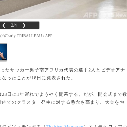
❮
3/4
❯
ly TRIBALLEAU / AFP
ったサッカー男子南アフリカ代表の選手2人とビデオアナ
なったことが18日に発表された。
23日に1年遅れでようやく開幕する。だが、開会式まで
村内でのクラスター発生に対する懸念も高まり、大会を包
はタビソ・モンヤネ（
）とカモヘロ・マ
Thabiso Monyane