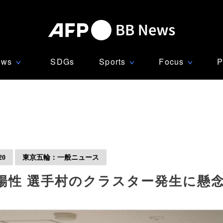
ews
SDGs
Sports
Focus
P
∨
∨
∨
0
東京五輪：一般ニュース
陽性 選手村のクラスター発生に懸