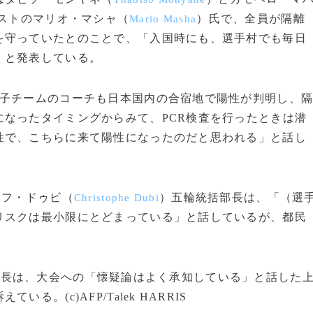
ストのマリオ・マシャ（
）氏で、全員が隔離
Mario Masha
を守っていたとのことで、「入国時にも、選手村でも毎日
」と発表している。
子チームのコーチも日本国内の合宿地で陽性が判明し、
なったタイミングからみて、PCR検査を行ったときは潜
性で、こちらに来て陽性になったのだと思われる」と話し
トフ・ドゥビ（
）五輪統括部長は、「（選
Christophe Dubi
リスクは最小限にとどまっている」と話しているが、都民
会長は、大会への「懐疑論はよく承知している」と話した
。(c)AFP/Talek HARRIS