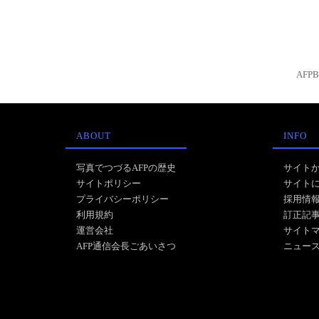
AFP
ABOUT
INFO
写真でつづるAFPの歴史
サイト
サイトポリシー
サイト
プライバシーポリシー
採用情
利用規約
訂正記
運営会社
サイト
AFP通信会長ごあいさつ
ニュー