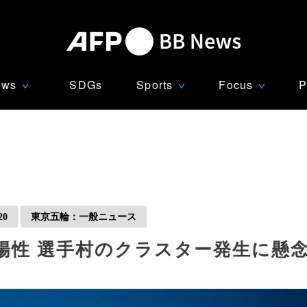
ews
SDGs
Sports
Focus
P
∨
∨
∨
0
東京五輪：一般ニュース
陽性 選手村のクラスター発生に懸