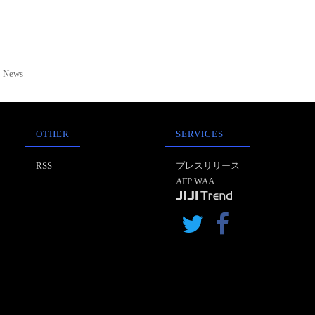
News
OTHER
SERVICES
RSS
プレスリリース
AFP WAA