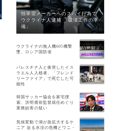
独軍需メーカーへのスパイ行為で
ウクライナ人逮捕 「破壊工作の準
備」
ウクライナの無人機605機撃
墜、ロシア国防省
パレスチナ人と衝突したイス
ラエル人入植者、「フレンド
リーファイア」で死亡した可
能性
韓国サッカー協会を家宅捜
索、洪明甫前監督就任めぐり
数
業務妨害の疑い
気候変動で湖が急拡大するケ
ニア 迫る水没の危機とワニ・