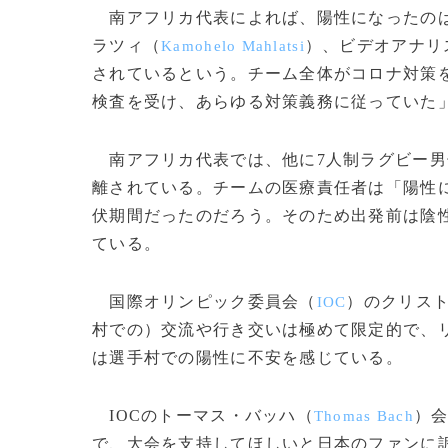
南アフリカ代表によれば、陽性になったの
ラツィ（
）、ビデオアナリ
Kamohelo Mahlatsi
されているという。チーム全体がコロナ対策
検査を受け、あらゆる対策義務に従っていた
南アフリカ代表では、他に7人制ラグビー男
離されている。チームの医療責任者は「陽性に
伏期間だったのだろう。そのため出発前は陰
ている。
国際オリンピック委員会（
）のクリス
IOC
村での）交流や行き交いは極めて限定的で、
は選手村での陽性に不安を感じている。
IOCのトーマス・バッハ（
）
Thomas Bach
で、大会を支持してほしいと日本のファンに訴えている