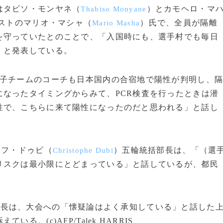
はタビソ・モンヤネ（
）とカモヘロ・マ
Thabiso Monyane
ストのマリオ・マシャ（
）氏で、全員が隔離
Mario Masha
を守っていたとのことで、「入国時にも、選手村でも毎日
」と発表している。
子チームのコーチも日本国内の合宿地で陽性が判明し、
なったタイミングからみて、PCR検査を行ったときは潜
性で、こちらに来て陽性になったのだと思われる」と話し
トフ・ドゥビ（
）五輪統括部長は、「（選
Christophe Dubi
リスクは最小限にとどまっている」と話しているが、都民
会長は、大会への「懐疑論はよく承知している」と話した
。(c)AFP/Talek HARRIS