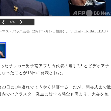
❮
4/4
❯
ハ会長（2021年7月17日撮影）。(c)Charly TRIBALLEAU /
ったサッカー男子南アフリカ代表の選手2人とビデオアナ
なったことが18日に発表された。
23日に1年遅れでようやく開幕する。だが、開会式まで
村内でのクラスター発生に対する懸念も高まり、大会を包