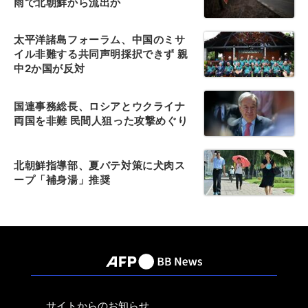
雨で北朝鮮から流出か
太平洋諸島フォーラム、中国のミサ
イル非難する共同声明採択できず 親
中2か国が反対
国連事務総長、ロシアとウクライナ
両国を非難 民間人狙った攻撃めぐり
北朝鮮指導部、夏バテ対策に犬肉ス
ープ「補身湯」推奨
サイトからのお知らせ