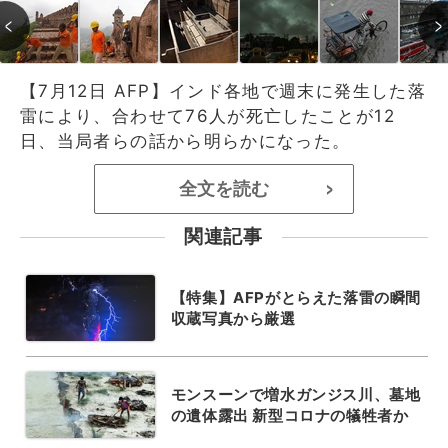
【7月12日 AFP】インド各地で週末に発生した落
雷により、合わせて76人が死亡したことが12
日、当局者らの話から明らかになった。
全文を読む
>
関連記事
【特集】AFPがとらえた落雷の瞬間
収蔵写真から厳選
モンスーンで増水ガンジス川、墓地
の遺体露出 新型コロナの犠牲者か