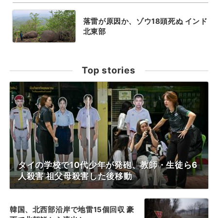
落雷が原因か、ゾウ18頭死ぬ インド
北東部
Top stories
タイの学校で10代少年が発砲、教師・生徒ら6
人殺害 祖父母殺害した後移動
韓国、北西部沿岸で地雷15個回収 豪