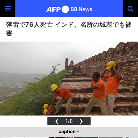
落雷で76人死亡 インド、名所の城塞でも被
害
❮
1/8
❯
caption +