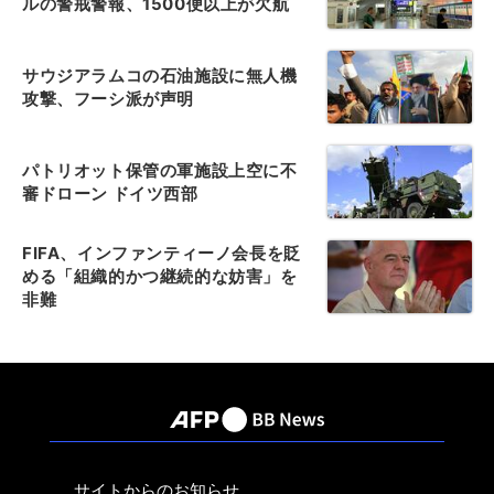
ルの警戒警報、1500便以上が欠航
サウジアラムコの石油施設に無人機
攻撃、フーシ派が声明
パトリオット保管の軍施設上空に不
審ドローン ドイツ西部
FIFA、インファンティーノ会長を貶
める「組織的かつ継続的な妨害」を
非難
サイトからのお知らせ