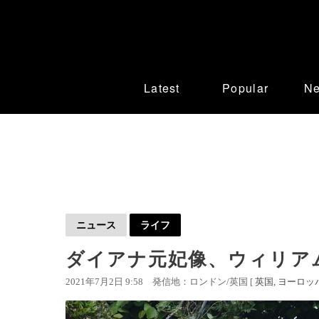
Latest
Popular
N
ニュース
ライフ
ダイアナ元妃像、ウィリア
2021年7月2日 9:58
発信地：ロンドン/英国 [
英国
ヨーロッ