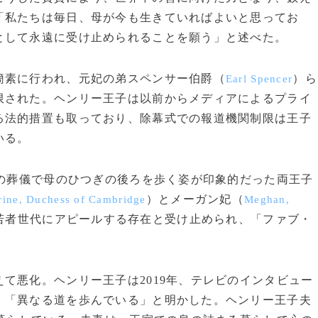
「私たちは毎日、母が今も生きていればよいと思ってお
として永遠に受け止められることを願う」と述べた。
素に行われ、元妃の弟スペンサー伯爵（
）ら
Earl Spencer
限された。ヘンリー王子は以前からメディアによるプライ
る法的措置も取っており、除幕式での報道機関制限は王子
いる。
妃の葬儀で母のひつぎの後ろを歩く姿が印象的だった両王子
）とメーガン妃（
rine, Duchess of Cambridge
Meghan,
若者世代にアピールする存在と受け止められ、「ファブ・
て悪化。ヘンリー王子は2019年、テレビのインタビュー
、「異なる道を歩んでいる」と明かした。ヘンリー王子夫