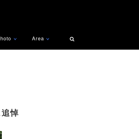
hoto
Area
∨
∨
に追悼