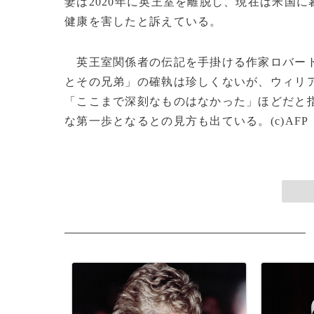
妻は2020年に英王室を離脱し、現在は米国
健康を害したと訴えている。
英王室関係者の伝記を手掛ける作家ロバー
とその兄弟」の確執は珍しくないが、ウィリ
「ここまで深刻なものはなかった」ほどだと
な第一歩となるとの見方も出ている。(c)AFP