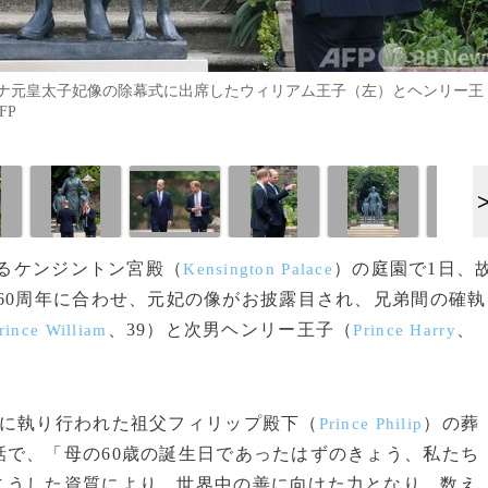
ナ元皇太子妃像の除幕式に出席したウィリアム王子（左）とヘンリー王
FP
あるケンジントン宮殿（
）の庭園で1日、
Kensington Palace
60周年に合わせ、元妃の像がお披露目され、兄弟間の確執
、39）と次男ヘンリー王子（
、
rince William
Prince Harry
に執り行われた祖父フィリップ殿下（
）の葬
Prince Philip
で、「母の60歳の誕生日であったはずのきょう、私たち
こうした資質により、世界中の善に向けた力となり、数え