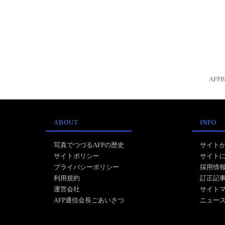
AFP
ABOUT
INFO
写真でつづるAFPの歴史
サイト
サイトポリシー
サイト
プライバシーポリシー
採用情
利用規約
訂正記
運営会社
サイト
AFP通信会長ごあいさつ
ニュー