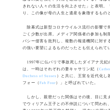
きれない人々の生活を向上させた」と表明。
り、この像が母の人生と遺産を象徴するもの
除幕式は新型コロナウイルス流行の影響で簡
ごく少数が出席。メディア関係者の参加も制
バシー侵害を批判し、複数の報道機関に対す
の強い要望によるものだったとも伝えられて
1997年に仏パリで事故死したダイアナ元
は、一時はそれぞれの妻キャサリン妃（
Cathe
）と共に、王室を近代化し
Duchess of Sussex
フォー（
）」と呼ばれていた。
Fab Four
しかし、親密だった関係はその後、目に見え
でウィリアム王子との不仲説について問われ