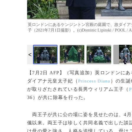
英ロンドンにあるケンジントン宮殿の庭園で、故ダイア
子（2021年7月1日撮影）。(c)Dominic Lipinski / POOL / A
【7月2日 AFP】（写真追加）英ロンドンに
ダイアナ元皇太子妃（
）の生誕
Princess Diana
が取りざたされている長男ウィリアム王子（
P
36）が共に除幕を行った。
両王子が共に公の場に姿を見せたのは、4月
儀以来。両王子は珍しく共同名義で出した談話
は母の愛と強さ、人格を追憶している。母は