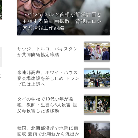
ドイツでメルツ首相が辞任計画と
主張する偽動画拡散、背後にロシ
ア系情報工作組織
サウジ、トルコ、パキスタン
が共同防衛協定締結
米連邦高裁、ホワイトハウス
故
宴会場建設を差し止め トラン
プ氏は上訴へ
タイの学校で10代少年が発
砲、教師・生徒ら6人殺害 祖
父母殺害した後移動
韓国、北西部沿岸で地雷15個
回収 豪雨で北朝鮮から流出か