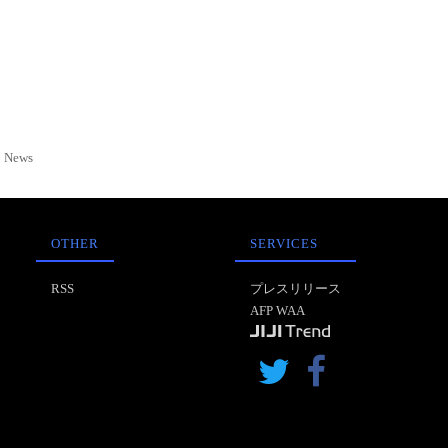
News
OTHER
SERVICES
RSS
プレスリリース
AFP WAA