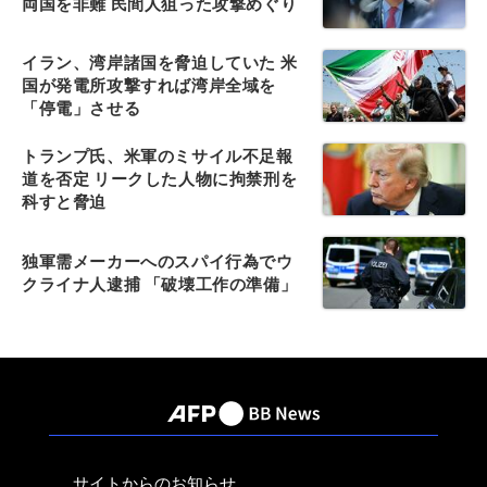
両国を非難 民間人狙った攻撃めぐり
イラン、湾岸諸国を脅迫していた 米
国が発電所攻撃すれば湾岸全域を
「停電」させる
トランプ氏、米軍のミサイル不足報
道を否定 リークした人物に拘禁刑を
科すと脅迫
独軍需メーカーへのスパイ行為でウ
クライナ人逮捕 「破壊工作の準備」
サイトからのお知らせ