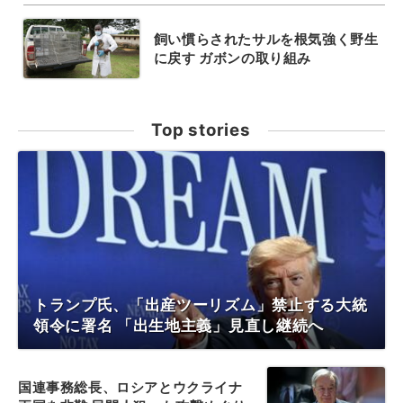
飼い慣らされたサルを根気強く野生
に戻す ガボンの取り組み
Top stories
トランプ氏、「出産ツーリズム」禁止する大統
領令に署名 「出生地主義」見直し継続へ
国連事務総長、ロシアとウクライナ