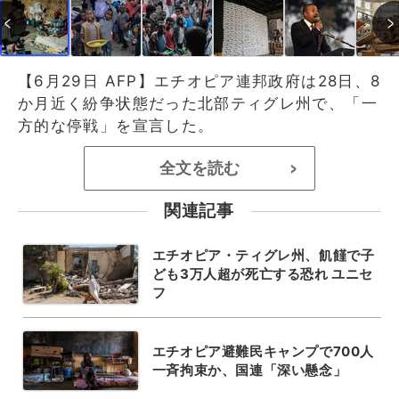
【6月29日 AFP】エチオピア連邦政府は28日、8
か月近く紛争状態だった北部ティグレ州で、「一
方的な停戦」を宣言した。
全文を読む
>
関連記事
エチオピア・ティグレ州、飢饉で子
ども3万人超が死亡する恐れ ユニセ
フ
エチオピア避難民キャンプで700人
一斉拘束か、国連「深い懸念」