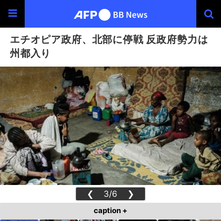
エチオピア政府、北部に停戦 反政府勢力は
州都入り
❮
3/6
❯
caption +