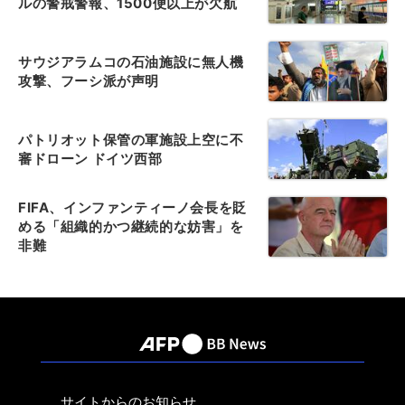
ルの警戒警報、1500便以上が欠航
サウジアラムコの石油施設に無人機
攻撃、フーシ派が声明
パトリオット保管の軍施設上空に不
審ドローン ドイツ西部
FIFA、インファンティーノ会長を貶
める「組織的かつ継続的な妨害」を
非難
サイトからのお知らせ