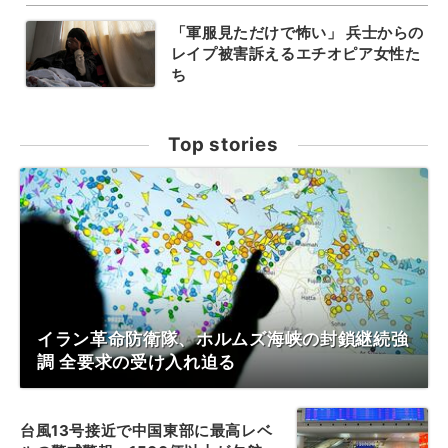
「軍服見ただけで怖い」 兵士からの
レイプ被害訴えるエチオピア女性た
ち
Top stories
イラン革命防衛隊、ホルムズ海峡の封鎖継続強
調 全要求の受け入れ迫る
台風13号接近で中国東部に最高レベ