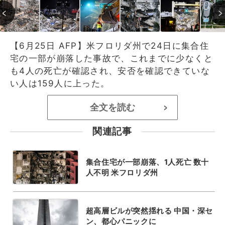
【6月25日 AFP】米フロリダ州で24日に集合住
宅の一部が崩落した事故で、これまでに少なくと
も4人の死亡が確認され、安否を確認できていな
い人は159人に上った。
全文を読む
>
関連記事
集合住宅が一部崩落、1人死亡 数十
人不明 米フロリダ州
超高層ビルが突然揺れる 中国・深セ
ン、都心パニックに