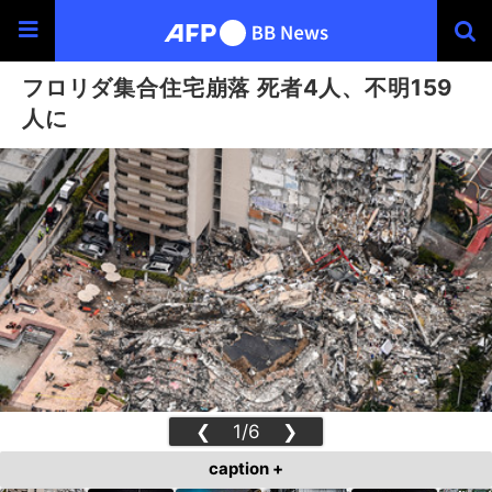
フロリダ集合住宅崩落 死者4人、不明159
人に
❮
1/6
❯
caption +