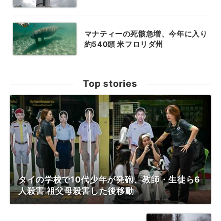
マナティーの死骸急増、今年に入り
約540頭 米フロリダ州
Top stories
タイの学校で10代少年が発砲、教師・生徒ら6
人殺害 祖父母殺害した後移動