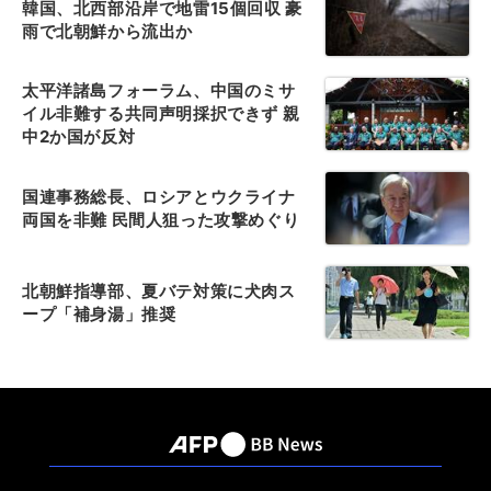
韓国、北西部沿岸で地雷15個回収 豪
雨で北朝鮮から流出か
太平洋諸島フォーラム、中国のミサ
イル非難する共同声明採択できず 親
中2か国が反対
国連事務総長、ロシアとウクライナ
両国を非難 民間人狙った攻撃めぐり
北朝鮮指導部、夏バテ対策に犬肉ス
ープ「補身湯」推奨