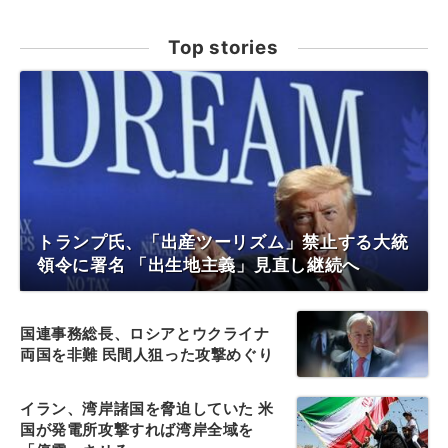
Top stories
トランプ氏、「出産ツーリズム」禁止する大統
領令に署名 「出生地主義」見直し継続へ
国連事務総長、ロシアとウクライナ
両国を非難 民間人狙った攻撃めぐり
イラン、湾岸諸国を脅迫していた 米
国が発電所攻撃すれば湾岸全域を