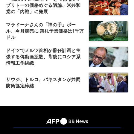
ブリトーの価格めぐる議論、米共和
党の「内戦」に発展
マラドーナさんの「神の手」ボー
ル、今月競売に 落札予想価格は1千万
ドル
ドイツでメルツ首相が辞任計画と主
張する偽動画拡散、背後にロシア系
情報工作組織
サウジ、トルコ、パキスタンが共同
防衛協定締結