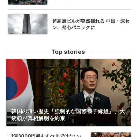
超高層ビルが突然揺れる 中国・深セ
ン、都心パニックに
Top stories
韓国の暗い歴史「強制的な国際養子縁組」、大
統領が真相解明を約束
「1個3000円超もすべきではない」