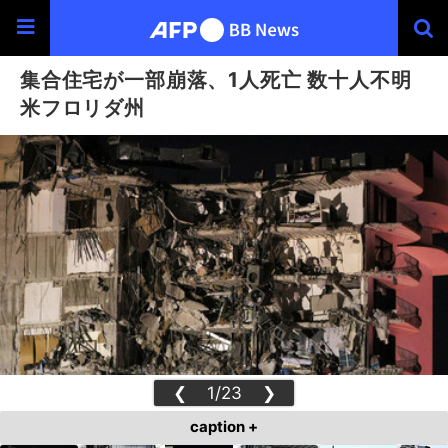
集合住宅が一部崩落、1人死亡 数十人不明
米フロリダ州
❮
1/23
❯
caption +