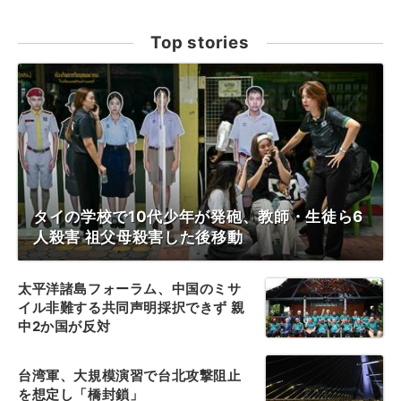
Top stories
タイの学校で10代少年が発砲、教師・生徒ら6
人殺害 祖父母殺害した後移動
太平洋諸島フォーラム、中国のミサ
イル非難する共同声明採択できず 親
中2か国が反対
台湾軍、大規模演習で台北攻撃阻止
を想定し「橋封鎖」