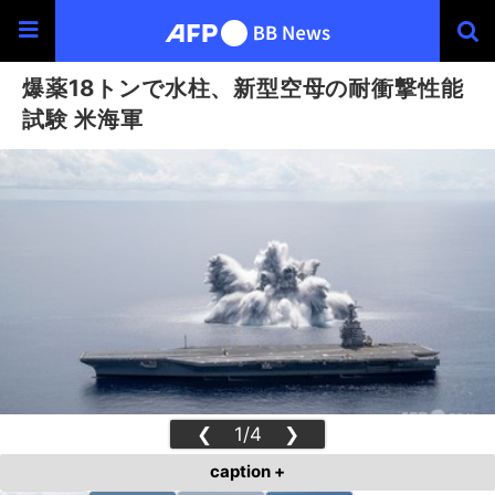
爆薬18トンで水柱、新型空母の耐衝撃性能
試験 米海軍
❮
1/4
❯
caption +