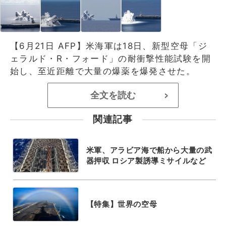
【6月21日 AFP】米海軍は18日、新型空母「ジ
ェラルド・R・フォード」の耐衝撃性能試験を開
始し、至近距離で大量の爆薬を爆発させた。
全文を読む
>
関連記事
米軍、アラビア海で船から大量の武
器押収 ロシア製誘導ミサイルなど
【特集】世界の空母