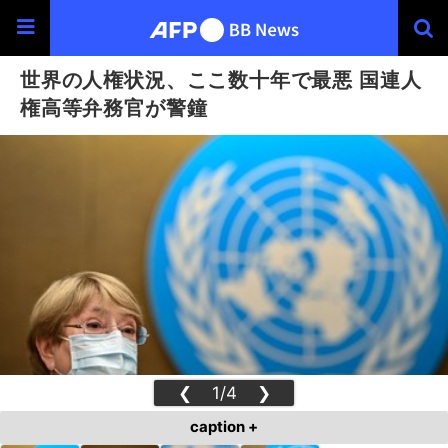
世界の人権状況、ここ数十年で最悪 国連人
権高等弁務官が警鐘
❮
1/4
❯
caption +