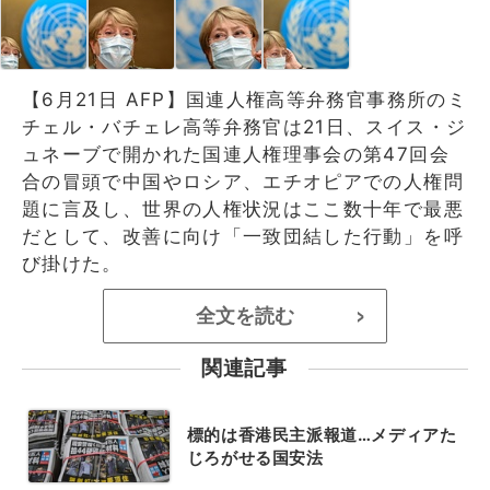
【6月21日 AFP】国連人権高等弁務官事務所のミ
チェル・バチェレ高等弁務官は21日、スイス・ジ
ュネーブで開かれた国連人権理事会の第47回会
合の冒頭で中国やロシア、エチオピアでの人権問
題に言及し、世界の人権状況はここ数十年で最悪
だとして、改善に向け「一致団結した行動」を呼
び掛けた。
全文を読む
>
関連記事
標的は香港民主派報道…メディアた
じろがせる国安法