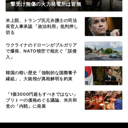
撃受け無傷の火力発電所は皆無
米上院、トランプ氏元弁護士の司法
長官人事承認 「政治利用」批判押し
切る
ウクライナのドローンがブルガリア
で爆発、NATO領空で相次ぐ「誤侵
入」
韓国の暗い歴史「強制的な国際養子
縁組」、大統領が真相解明を約束
「1個3000円超もすべきではない」
ブリトーの価格めぐる議論、米共和
党の「内戦」に発展