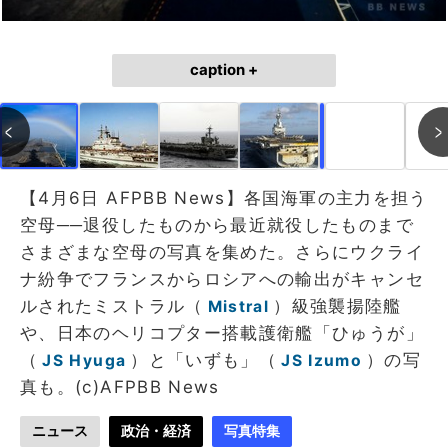
caption +
作成中
画像作成中
【4月6日 AFPBB News】各国海軍の主力を担う
空母──退役したものから最近就役したものまで
さまざまな空母の写真を集めた。さらにウクライ
ナ紛争でフランスからロシアへの輸出がキャンセ
ルされたミストラル（
）級強襲揚陸艦
Mistral
や、日本のヘリコプター搭載護衛艦「ひゅうが」
（
）と「いずも」（
）の写
JS Hyuga
JS Izumo
真も。(c)AFPBB News
ニュース
政治・経済
写真特集