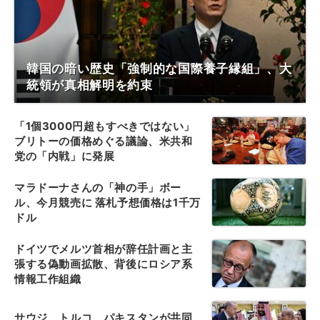
韓国の暗い歴史「強制的な国際養子縁組」、大
統領が真相解明を約束
「1個3000円超もすべきではない」
ブリトーの価格めぐる議論、米共和
党の「内戦」に発展
マラドーナさんの「神の手」ボー
ル、今月競売に 落札予想価格は1千万
ドル
ドイツでメルツ首相が辞任計画と主
張する偽動画拡散、背後にロシア系
情報工作組織
サウジ、トルコ、パキスタンが共同