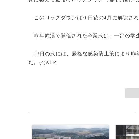
このロックダウンは76日後の4月に解除さ
昨年武漢で開催された卒業式は、一部の学生
13日の式には、厳格な感染防止策により昨年
た。(c)AFP