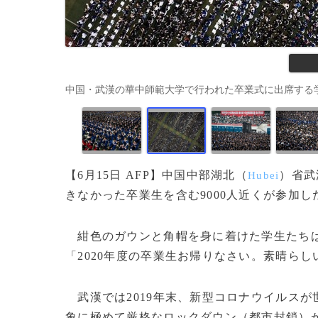
中国・武漢の華中師範大学で行われた卒業式に出席する学生たち（
【6月15日 AFP】中国中部湖北（
）省武
Hubei
きなかった卒業生を含む9000人近くが参加し
紺色のガウンと角帽を身に着けた学生たちは
「2020年度の卒業生お帰りなさい。素晴ら
武漢では2019年末、新型コロナウイルスが世
象に極めて厳格なロックダウン（都市封鎖）