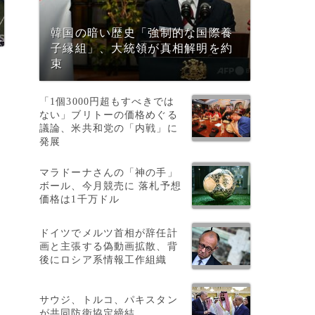
韓国の暗い歴史「強制的な国際養
子縁組」、大統領が真相解明を約
束
「1個3000円超もすべきでは
ない」ブリトーの価格めぐる
議論、米共和党の「内戦」に
発展
マラドーナさんの「神の手」
ボール、今月競売に 落札予想
価格は1千万ドル
ドイツでメルツ首相が辞任計
画と主張する偽動画拡散、背
後にロシア系情報工作組織
サウジ、トルコ、パキスタン
が共同防衛協定締結