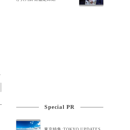
>
Special PR
東京特集:TOKYO UPDATES