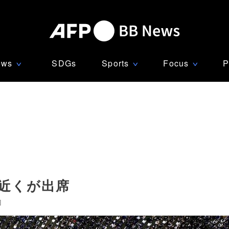
ews
SDGs
Sports
Focus
P
∨
∨
∨
人近くが出席
]