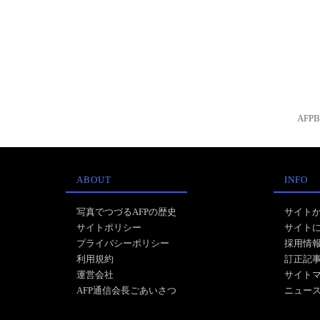
AFP
ABOUT
INFO
写真でつづるAFPの歴史
サイト
サイトポリシー
サイト
プライバシーポリシー
採用情
利用規約
訂正記
運営会社
サイト
AFP通信会長ごあいさつ
ニュー