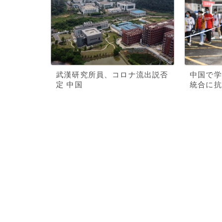
武漢研究所員、コロナ流出説否
中国で学
定 中国
統合に抗