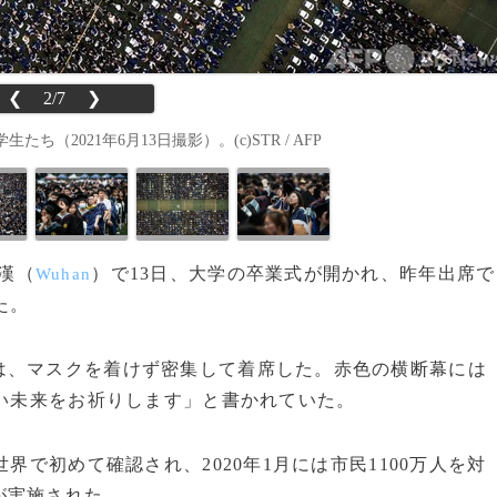
❮
2/7
❯
2021年6月13日撮影）。(c)STR / AFP
漢（
）で13日、大学の卒業式が開かれ、昨年出席で
Wuhan
た。
、マスクを着けず密集して着席した。赤色の横断幕には
しい未来をお祈りします」と書かれていた。
界で初めて確認され、2020年1月には市民1100万人を対
が実施された。