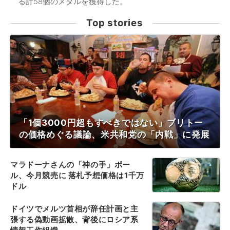
る計58個のメダルを獲得した。
Top stories
「1個3000円超もすべきではない」ブリトー
の価格めぐる議論、米共和党の「内戦」に発展
マラドーナさんの「神の手」ボー
ル、今月競売に 落札予想価格は1千万
ドル
ドイツでメルツ首相が辞任計画と主
張する偽動画拡散、背後にロシア系