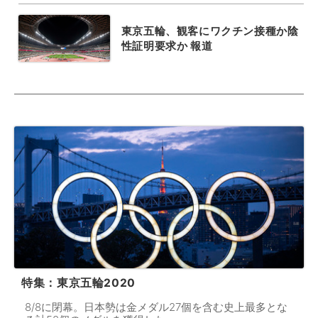
東京五輪、観客にワクチン接種か陰
性証明要求か 報道
特集：東京五輪2020
8/8に閉幕。日本勢は金メダル27個を含む史上最多とな