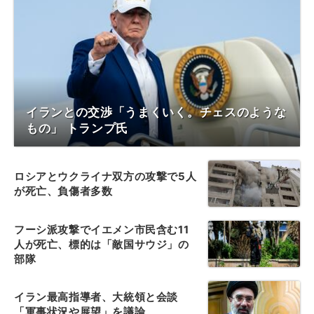
イランとの交渉「うまくいく。チェスのような
もの」 トランプ氏
ロシアとウクライナ双方の攻撃で5人
が死亡、負傷者多数
フーシ派攻撃でイエメン市民含む11
人が死亡、標的は「敵国サウジ」の
部隊
イラン最高指導者、大統領と会談
「軍事状況や展望」を議論