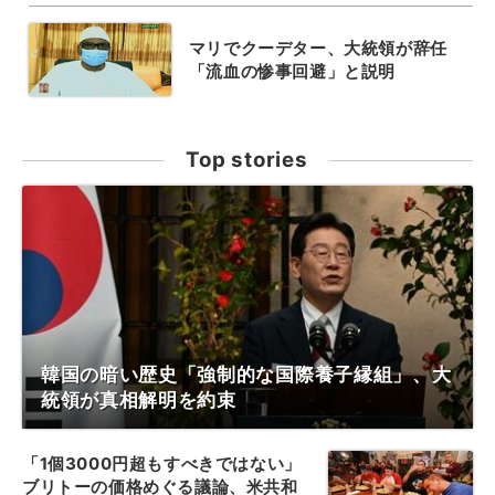
マリでクーデター、大統領が辞任
「流血の惨事回避」と説明
Top stories
韓国の暗い歴史「強制的な国際養子縁組」、大
統領が真相解明を約束
「1個3000円超もすべきではない」
ブリトーの価格めぐる議論、米共和