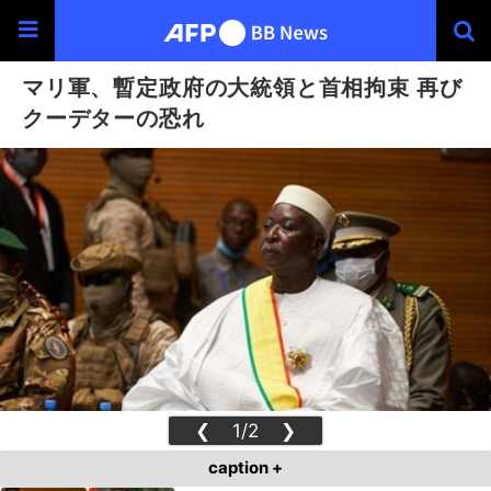
マリ軍、暫定政府の大統領と首相拘束 再び
クーデターの恐れ
❮
1/2
❯
caption +