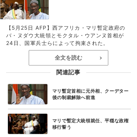
【5月25日 AFP】西アフリカ・マリ暫定政府の
バ・ヌダウ大統領とモクタル・ウアンヌ首相が
24日、国軍兵士らによって拘束された。
全文を読む
>
関連記事
マリ暫定首相に元外相、クーデター
後の制裁解除へ前進
マリで暫定大統領就任、平穏な政権
移行誓う