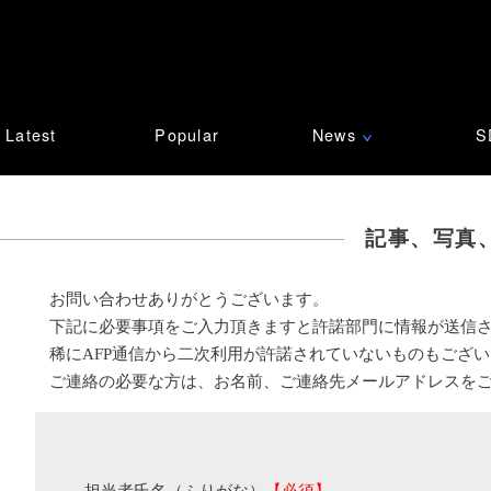
Latest
Popular
News
S
∨
記事、写真
お問い合わせありがとうございます。
下記に必要事項をご入力頂きますと許諾部門に情報が送信
稀にAFP通信から二次利用が許諾されていないものもござ
ご連絡の必要な方は、お名前、ご連絡先メールアドレスを