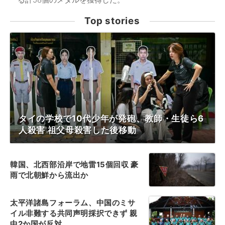
Top stories
タイの学校で10代少年が発砲、教師・生徒ら6
人殺害 祖父母殺害した後移動
韓国、北西部沿岸で地雷15個回収 豪
雨で北朝鮮から流出か
太平洋諸島フォーラム、中国のミサ
イル非難する共同声明採択できず 親
中2か国が反対