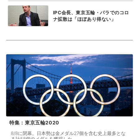
IPC会長、東京五輪・パラでのコロ
ナ拡散は「ほぼあり得ない」
特集：東京五輪2020
8/8に閉幕。日本勢は金メダル27個を含む史上最多とな
る計58個のメダルを獲得した。