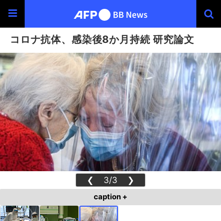
コロナ抗体、感染後8か月持続 研究論文
❮
3/3
❯
caption +