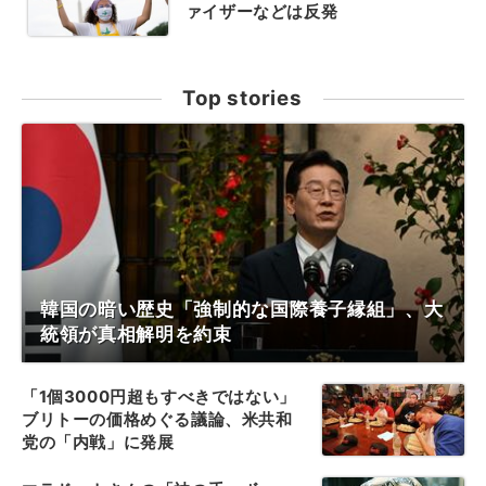
ァイザーなどは反発
Top stories
韓国の暗い歴史「強制的な国際養子縁組」、大
統領が真相解明を約束
「1個3000円超もすべきではない」
ブリトーの価格めぐる議論、米共和
党の「内戦」に発展