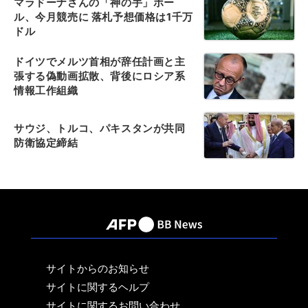
マラドーナさんの「神の手」ボー
ル、今月競売に 落札予想価格は1千万
ドル
ドイツでメルツ首相が辞任計画と主
張する偽動画拡散、背後にロシア系
情報工作組織
サウジ、トルコ、パキスタンが共同
防衛協定締結
サイトからのお知らせ
サイトに関するヘルプ
サイトに関するお問い合わせ