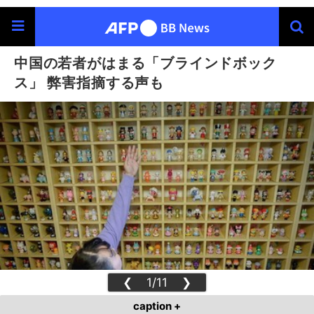
中国の若者がはまる「ブラインドボック
ス」 弊害指摘する声も
❮
1/11
❯
caption +