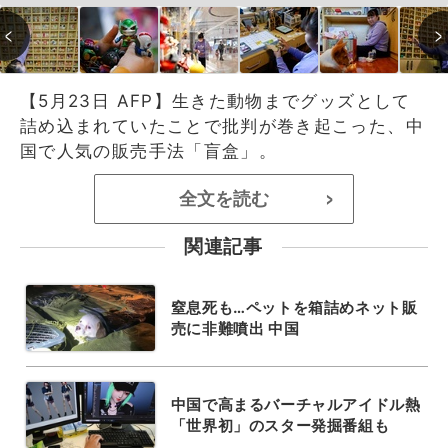
【5月23日 AFP】生きた動物までグッズとして
詰め込まれていたことで批判が巻き起こった、中
国で人気の販売手法「盲盒」。
全文を読む
>
関連記事
窒息死も…ペットを箱詰めネット販
売に非難噴出 中国
中国で高まるバーチャルアイドル熱
「世界初」のスター発掘番組も