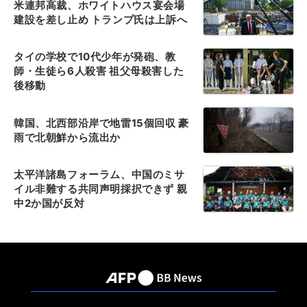
米連邦高裁、ホワイトハウス宴会場
建設を差し止め トランプ氏は上訴へ
タイの学校で10代少年が発砲、教
師・生徒ら6人殺害 祖父母殺害した
後移動
韓国、北西部沿岸で地雷15個回収 豪
雨で北朝鮮から流出か
太平洋諸島フォーラム、中国のミサ
イル非難する共同声明採択できず 親
中2か国が反対