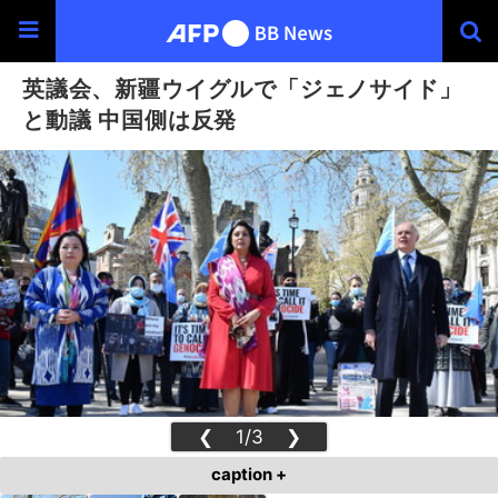
英議会、新疆ウイグルで「ジェノサイド」
と動議 中国側は反発
❮
1/3
❯
caption +