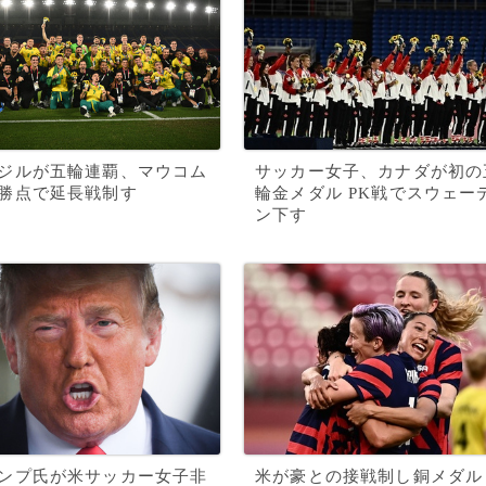
ジルが五輪連覇、マウコム
サッカー女子、カナダが初の
勝点で延長戦制す
輪金メダル PK戦でスウェー
ン下す
ンプ氏が米サッカー女子非
米が豪との接戦制し銅メダル