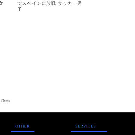
女
でスペインに敗戦 サッカー男
子
News
OTHER
SERVICES