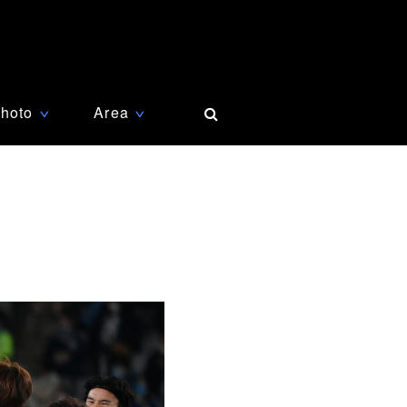
hoto
Area
∨
∨