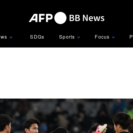
ews
SDGs
Sports
Focus
P
∨
∨
∨