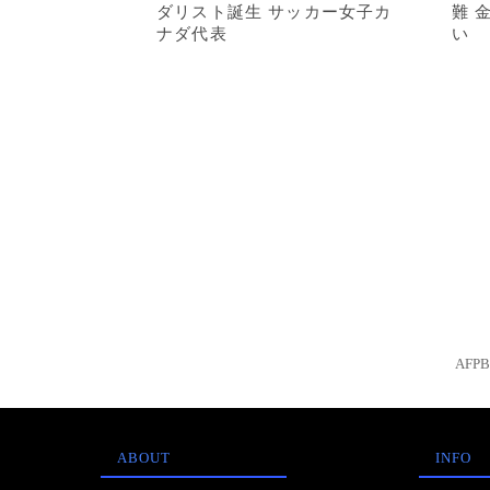
ダリスト誕生 サッカー女子カ
難 
ナダ代表
い
AFP
ABOUT
INFO